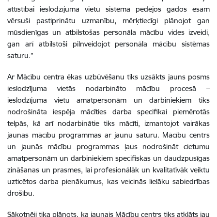
attīstībai ieslodzījuma vietu sistēmā pēdējos gados esam
vērsuši pastiprinātu uzmanību, mērķtiecīgi plānojot gan
mūsdienīgas un atbilstošas personāla mācību vides izveidi,
gan arī atbilstoši pilnveidojot personāla mācību sistēmas
saturu.”
Ar Mācību centra ēkas uzbūvēšanu tiks uzsākts jauns posms
ieslodzījuma vietās nodarbināto mācību procesā –
ieslodzījuma vietu amatpersonām un darbiniekiem tiks
nodrošināta iespēja mācīties darba specifikai piemērotās
telpās, kā arī nodarbinātie tiks mācīti, izmantojot vairākas
jaunas mācību programmas ar jaunu saturu. Mācību centrs
un jaunās mācību programmas ļaus nodrošināt cietumu
amatpersonām un darbiniekiem specifiskas un daudzpusīgas
zināšanas un prasmes, lai profesionālāk un kvalitatīvāk veiktu
uzticētos darba pienākumus, kas veicinās lielāku sabiedrības
drošību.
Sākotnēji tika plānots, ka jaunais Mācību centrs tiks atklāts jau