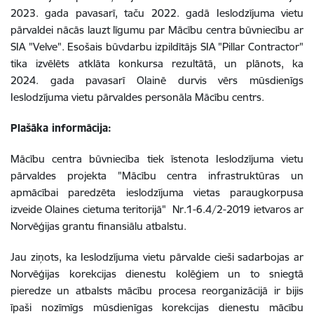
2023. gada pavasarī, taču 2022. gadā Ieslodzījuma vietu
pārvaldei nācās lauzt līgumu par Mācību centra būvniecību ar
SIA "Velve". Esošais būvdarbu izpildītājs SIA "Pillar Contractor"
tika izvēlēts atklāta konkursa rezultātā, un plānots, ka
2024. gada pavasarī Olainē durvis vērs mūsdienīgs
Ieslodzījuma vietu pārvaldes personāla Mācību centrs.
Plašāka informācija:
Mācību centra būvniecība tiek īstenota Ieslodzījuma vietu
pārvaldes projekta "Mācību centra infrastruktūras un
apmācībai paredzēta ieslodzījuma vietas paraugkorpusa
izveide Olaines cietuma teritorijā" Nr.1-6.4/2-2019 ietvaros ar
Norvēģijas grantu finansiālu atbalstu.
Jau ziņots, ka Ieslodzījuma vietu pārvalde cieši sadarbojas ar
Norvēģijas korekcijas dienestu kolēģiem un to sniegtā
pieredze un atbalsts mācību procesa reorganizācijā ir bijis
īpaši nozīmīgs mūsdienīgas korekcijas dienestu mācību