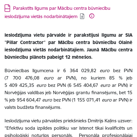
Lejupielādēt:
Parakstīts līgums par Mācību centra būvniecību
ieslodzījuma vietās nodarbinātajiem
Ieslodzījuma vietu pārvalde ir parakstījusi līgumu ar SIA
"
Pillar Contractor
"
par Mācību centra būvniecību Olainē
ieslodzījuma vietās nodarbinātajiem. Jaunā Mācību centra
būvniecību plānots pabeigt 12 mēnešos.
Būvniecības līgumcena ir 6 364 029,82
euro
bez PVN
(7 700 476,08
euro
ar PVN), no kuriem 85 % jeb
5 409 425,35
euro
bez PVN (6 545 404,67
euro
ar PVN) ir
Norvēģijas valdības jeb Norvēģijas grantu finansējums, bet 15
% jeb 954 604,47
euro
bez PVN (1 155 071,41
euro
ar PVN) ir
valsts budžeta finansējums.
Ieslodzījuma vietu pārvaldes priekšnieks Dmitrijs Kaļins uzsver:
“Efektīvu soda izpildes politiku var īstenot tikai kvalificēts un
psiholoģiski noturīgs personāls. Personāla profesionālajai