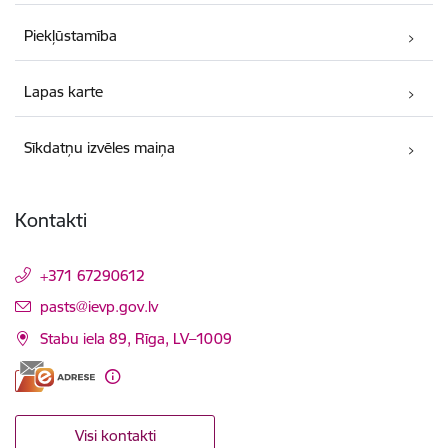
Piekļūstamība
Lapas karte
Sīkdatņu izvēles maiņa
Kontakti
+371 67290612
E-pasts:
pasts@ievp.gov.lv
Stabu iela 89, Rīga, LV–1009
Visi kontakti