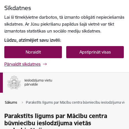
Pāriet uz lapas saturu
Sīkdatnes
Spied
lai meklētu
Enter
Lai šī tīmekļvietne darbotos, tā izmanto obligāti nepieciešamās
sīkdatnes. Ar Jūsu piekrišanu papildus šajā vietnē var tikt
izmantotas statistikas un sociālo mediju sīkdatnes.
Lūdzu, atzīmējiet savu izvēli:
Noraidīt
Apstiprināt visas
Pārvaldīt sīkdatnes
Sākums
Parakstīts līgums par Mācību centra būvniecību ieslodzījuma viet
Parakstīts līgums par Mācību centra
būvniecību ieslodzījuma vietās