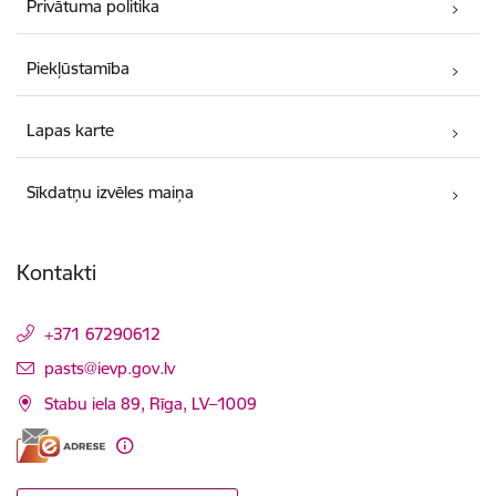
Privātuma politika
Piekļūstamība
Lapas karte
Sīkdatņu izvēles maiņa
Kontakti
+371 67290612
E-pasts:
pasts@ievp.gov.lv
Stabu iela 89, Rīga, LV–1009