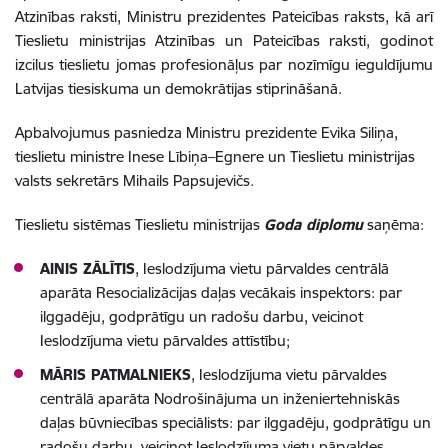
Atzinības raksti, Ministru prezidentes Pateicības raksts, kā arī
Tieslietu ministrijas Atzinības un Pateicības raksti, godinot
izcilus tieslietu jomas profesionāļus par nozīmīgu ieguldījumu
Latvijas tiesiskuma un demokrātijas stiprināšanā.
Apbalvojumus pasniedza Ministru prezidente Evika Siliņa,
tieslietu ministre Inese Lībiņa–Egnere un Tieslietu ministrijas
valsts sekretārs Mihails Papsujevičs.
Tieslietu sistēmas Tieslietu ministrijas
Goda diplomu
saņēma:
AINIS ZĀLĪTIS
, Ieslodzījuma vietu pārvaldes centrālā
aparāta Resocializācijas daļas vecākais inspektors: par
ilggadēju, godprātīgu un radošu darbu, veicinot
Ieslodzījuma vietu pārvaldes attīstību;
MĀRIS PATMALNIEKS
, Ieslodzījuma vietu pārvaldes
centrālā aparāta Nodrošinājuma un inženiertehniskās
daļas būvniecības speciālists: par ilggadēju, godprātīgu un
radošu darbu, veicinot Ieslodzījuma vietu pārvaldes