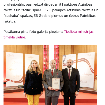
profesionālis, pasniedzot divpadsmit I pakāpes Atzinības
rakstus un “zelta” spalvu, 32 II pakāpes Atzinības rakstus un
“sudraba” spalvas, 53 Goda diplomus un četrus Pateicības
rakstus.
Pasākuma pilna foto galerija pieejama
Tieslietu ministrijas
tīmekļa vietnē
.