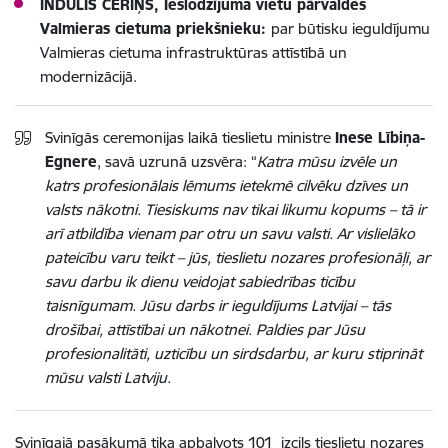
INDULIS CERIŅŠ,
Ieslodzījuma vietu pārvaldes
Valmieras cietuma priekšnieku:
par būtisku ieguldījumu
Valmieras cietuma infrastruktūras attīstībā un
modernizācijā.
Svinīgās ceremonijas laikā tieslietu ministre
Inese Lībiņa-
Egnere
, savā uzrunā uzsvēra: “
Katra mūsu izvēle un
katrs profesionālais lēmums ietekmē cilvēku dzīves un
valsts nākotni. Tiesiskums nav tikai likumu kopums – tā ir
arī atbildība vienam par otru un savu valsti. Ar vislielāko
pateicību varu teikt – jūs, tieslietu nozares profesionāļi, ar
savu darbu ik dienu veidojat sabiedrības ticību
taisnīgumam. Jūsu darbs ir ieguldījums Latvijai – tās
drošībai, attīstībai un nākotnei. Paldies par Jūsu
profesionalitāti, uzticību un sirdsdarbu, ar kuru stiprināt
mūsu valsti Latviju.
Svinīgajā pasākumā tika apbalvots 101 izcils tieslietu nozares