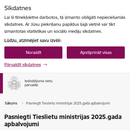
Pāriet uz lapas saturu
Sīkdatnes
Spied
lai meklētu
Enter
Lai šī tīmekļvietne darbotos, tā izmanto obligāti nepieciešamās
sīkdatnes. Ar Jūsu piekrišanu papildus šajā vietnē var tikt
izmantotas statistikas un sociālo mediju sīkdatnes.
Lūdzu, atzīmējiet savu izvēli:
Noraidīt
Apstiprināt visas
Pārvaldīt sīkdatnes
Sākums
Pasniegti Tieslietu ministrijas 2025.gada apbalvojumi
Pasniegti Tieslietu ministrijas 2025.gada
apbalvojumi