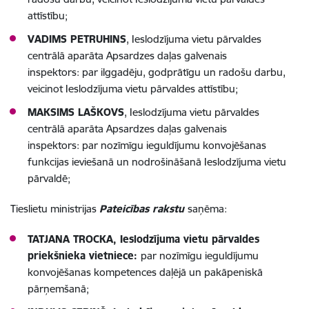
attīstību;
VADIMS PETRUHINS
, Ieslodzījuma vietu pārvaldes
centrālā aparāta Apsardzes daļas galvenais
inspektors: par ilggadēju, godprātīgu un radošu darbu,
veicinot Ieslodzījuma vietu pārvaldes attīstību;
MAKSIMS LAŠKOVS
, Ieslodzījuma vietu pārvaldes
centrālā aparāta Apsardzes daļas galvenais
inspektors: par nozīmīgu ieguldījumu konvojēšanas
funkcijas ieviešanā un nodrošināšanā Ieslodzījuma vietu
pārvaldē;
Tieslietu ministrijas
Pateicības rakstu
saņēma:
TATJANA TROCKA, Ieslodzījuma vietu pārvaldes
priekšnieka vietniece:
par nozīmīgu ieguldījumu
konvojēšanas kompetences daļējā un pakāpeniskā
pārņemšanā;