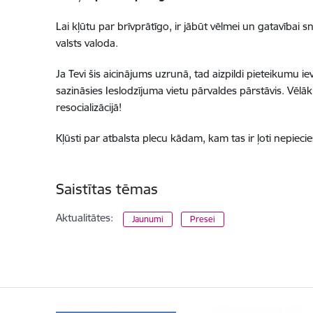
Lai kļūtu par brīvprātīgo, ir jābūt vēlmei un gatavībai s
valsts valoda.
Ja Tevi šis aicinājums uzrunā, tad aizpildi pieteikumu ie
sazināsies Ieslodzījuma vietu pārvaldes pārstāvis. Vēlāk
resocializācijā!
Kļūsti par atbalsta plecu kādam, kam tas ir ļoti nepieci
Saistītas tēmas
Aktualitātes:
Jaunumi
Presei