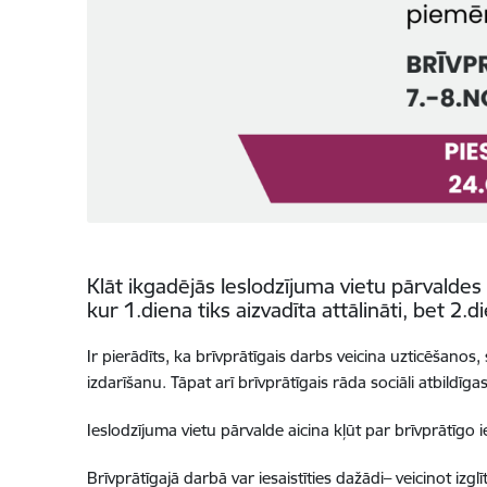
Klāt ikgadējās Ieslodzījuma vietu pārvalde
kur 1.diena tiks aizvadīta attālināti, bet 2
Ir pierādīts, ka brīvprātīgais darbs veicina uzticēšanos
izdarīšanu. Tāpat arī brīvprātīgais rāda sociāli atbild
Ieslodzījuma vietu pārvalde aicina kļūt par brīvprātīgo
Brīvprātīgajā darbā var iesaistīties dažādi– veicinot izg