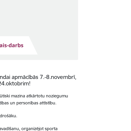
mandai apmācībās 7.-8.novembrī,
 24.oktobrim!
ī būtiski mazina atkārtotu noziegumu
tības un personības attīstību.
 drošāku.
 pavadīšanu, organizējot sporta