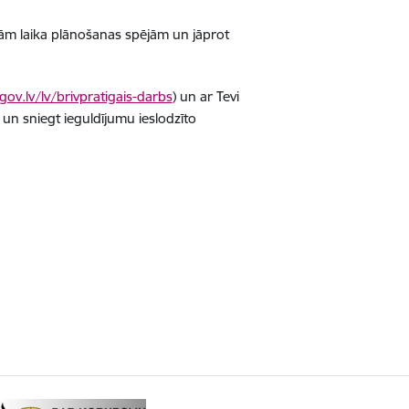
abām laika plānošanas spējām un jāprot
ov.lv/lv/brivpratigais-darbs
) un ar Tevi
 un sniegt ieguldījumu ieslodzīto