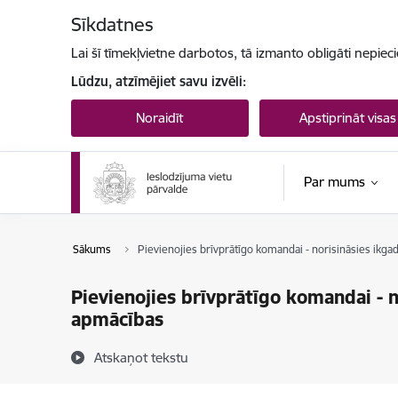
Pāriet uz lapas saturu
Sīkdatnes
Lai šī tīmekļvietne darbotos, tā izmanto obligāti nepiec
Lūdzu, atzīmējiet savu izvēli:
Noraidīt
Apstiprināt visas
Par mums
Sākums
Pievienojies brīvprātīgo komandai - norisināsies ikga
Pievienojies brīvprātīgo komandai - n
apmācības
Atskaņot tekstu