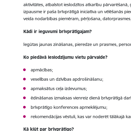
aktivitātes, atbalstot ieslodzītos atkarību pārvarēšanā,
izpausme ir paša brīvprātīgā iniciatīva un vēlēšanās p
veida nodarbības piemēram, pērļošana, datorprasmes, teā
Kādi ir ieguvumi brīvprātīgajam?
Iegūtas jaunas zināšanas, pieredze un prasmes, person
Ko piedāvā Ieslodzījumu vietu pārvalde?
apmācības;
veselības un dzīvības apdrošināšanu;
apmaksātus ceļa izdevumus;
ēdināšanas izmaksas vienreiz dienā brīvprātīgā dar
brīvprātīgo konferences apmeklējumu;
rekomendācijas vēstuli, kas var noderēt tālākajā kar
Kā kļūt par brīvprātīgo?