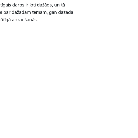
īgais darbs ir ļoti dažāds, un tā
kcijas par dažādām tēmām, gan dažāda
rātīgā aizraušanās.