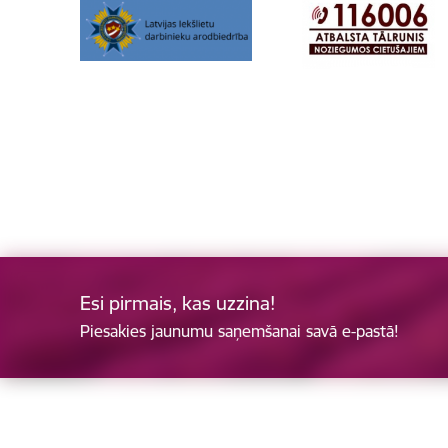
Esi pirmais, kas uzzina!
Piesakies jaunumu saņemšanai savā e-pastā!
Kājene