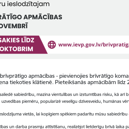
s brīvprātīgo apmācības - pievienojies brīvrātīgo ko
.diena tiekoties klātienē. Pieteikšanās apmācībām līdz
, saliedē sabiedrību, mazina vientulības un izstumtības risku, kā ar
īgas uzvedības piemēru, popularizē veselīgu dzīvesveidu, humānas vēr
 ieslodzījuma vietās, lai kopīgiem spēkiem padarītu mūsu sabiedrību
lītības un darba prasmju attīstīšanu, realizējot lietderīgu brīvā laika