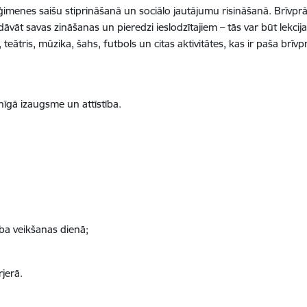
 ģimenes saišu stiprināšanā un sociālo jautājumu risināšanā. Brīvprāt
iedāvāt savas zināšanas un pieredzi ieslodzītajiem – tās var būt le
tris, mūzika, šahs, futbols un citas aktivitātes, kas ir paša brīvp
īgā izaugsme un attīstība.
ba veikšanas dienā;
jerā.