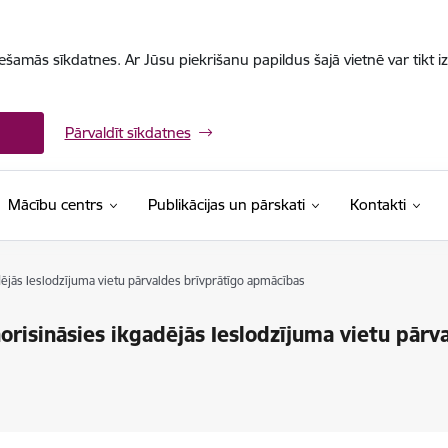
iešamās sīkdatnes. Ar Jūsu piekrišanu papildus šajā vietnē var tikt i
Pārvaldīt sīkdatnes
Mācību centrs
Publikācijas un pārskati
Kontakti
dējās Ieslodzījuma vietu pārvaldes brīvprātīgo apmācības
orisināsies ikgadējās Ieslodzījuma vietu pārv