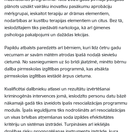
plānots uzsākt vairāku inovatīvu pasākumu aprobāciju
mērķgrupai, ieskaitot terapiju ar drāmas elementiem,
nodarbības ar kustību terapijas elementiem un citus. Bez tā,
ieslodzītajiem tiks piedāvāti narkologa, kā arī ģimenes
psihologa pakalpojumi un dažādas lekcijas.
Papildu atbalsts paredzēts arī bērniem, kuri līdz četru gadu
vecumam ar savām mātēm atrodas īpašā nodaļā sieviešu
cietumā. No sasniegumiem uz šo brīdi jāatzīmē, minēto bērnu
dalība pirmsskolas izglītības programmā, kas atsākta
pirmsskolas izglītības iestādē ārpus cietuma.
Kvalificētai dalībnieku atlasei un rezultātu izvērtēšanai
kriminogēnās intervences jomā, ieslodzīto personu datu bāzē
nākamajā gadā tiks izveidots īpašs resocializācijas programmu
modulis. Īpašs ieguldījums tiks nodrošināts arī resocializācijas
un visas brīvības atņemšanas soda izpildes efektivitātes
kritēriju un sistēmas izstrādei. Turpināsies arī iekšējās
drošības risku prognozēšanas instrumenta izstrāde, kura