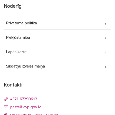
Noderīgi
Privātuma politika
Piekļūstamība
Lapas karte
Sīkdatņu izvēles maiņa
Kontakti
+371 67290612
E-pasts:
pasts@ievp.gov.lv