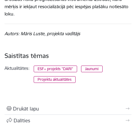
mērķis ir iekļaut resocializācijā pēc iespējas plašāku notiesāto
loku.
Autors: Māris Luste, projekta vadītājs
Saistītas tēmas
Aktualitātes:
ESF+ projekts "DARI"
Jaunumi
Projektu aktualitātes
Drukāt lapu
Dalīties