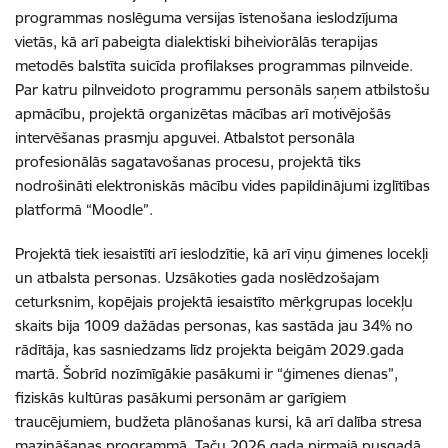
programmas noslēguma versijas īstenošana ieslodzījuma
vietās, kā arī pabeigta dialektiski biheiviorālās terapijas
metodēs balstīta suicīda profilakses programmas pilnveide.
Par katru pilnveidoto programmu personāls saņem atbilstošu
apmācību, projektā organizētas mācības arī motivējošās
intervēšanas prasmju apguvei. Atbalstot personāla
profesionālās sagatavošanas procesu, projektā tiks
nodrošināti elektroniskās mācību vides papildinājumi izglītības
platformā “Moodle”.
Projektā tiek iesaistīti arī ieslodzītie, kā arī viņu ģimenes locekļi
un atbalsta personas. Uzsākoties gada noslēdzošajam
ceturksnim, kopējais projektā iesaistīto mērķgrupas locekļu
skaits bija 1009 dažādas personas, kas sastāda jau 34% no
rādītāja, kas sasniedzams līdz projekta beigām 2029.gada
martā. Šobrīd nozīmīgākie pasākumi ir “ģimenes dienas”,
fiziskās kultūras pasākumi personām ar garīgiem
traucējumiem, budžeta plānošanas kursi, kā arī dalība stresa
mazināšanas programmā. Taču 2026.gada pirmajā pusgadā