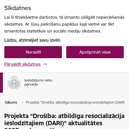
Pāriet uz lapas saturu
Sīkdatnes
Spied
lai meklētu
Enter
Lai šī tīmekļvietne darbotos, tā izmanto obligāti nepieciešamās
sīkdatnes. Ar Jūsu piekrišanu papildus šajā vietnē var tikt
izmantotas statistikas un sociālo mediju sīkdatnes.
Lūdzu, atzīmējiet savu izvēli:
Noraidīt
Apstiprināt visas
Pārvaldīt sīkdatnes
Sākums
Projekta “Drošība: atbildīga resocializācija ieslodzītajiem (DARI)”
Projekta “Drošība: atbildīga resocializācija
ieslodzītajiem (DARI)” aktualitātes