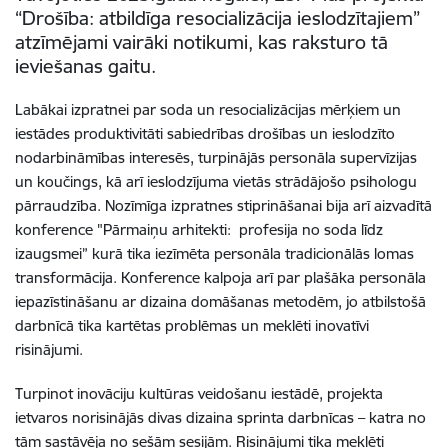
“Drošība: atbildīga resocializācija ieslodzītajiem”
atzīmējami vairāki notikumi, kas raksturo tā
ieviešanas gaitu.
Labākai izpratnei par soda un resocializācijas mērķiem un
iestādes produktivitāti sabiedrības drošības un ieslodzīto
nodarbināmības interesēs, turpinājās personāla supervīzijas
un koučings, kā arī ieslodzījuma vietās strādājošo psihologu
pārraudzība. Nozīmīga izpratnes stiprināšanai bija arī aizvadītā
konference "Pārmaiņu arhitekti: profesija no soda līdz
izaugsmei”
kurā tika iezīmēta personāla tradicionālās lomas
transformācija. Konference kalpoja arī par plašāka personāla
iepazīstināšanu ar dizaina domāšanas metodēm, jo atbilstošā
darbnīcā tika kartētas problēmas un meklēti inovatīvi
risinājumi.
Turpinot inovāciju kultūras veidošanu iestādē, projekta
ietvaros norisinājās divas dizaina sprinta darbnīcas – katra no
tām sastāvēja no sešām sesijām. Risinājumi tika meklēti