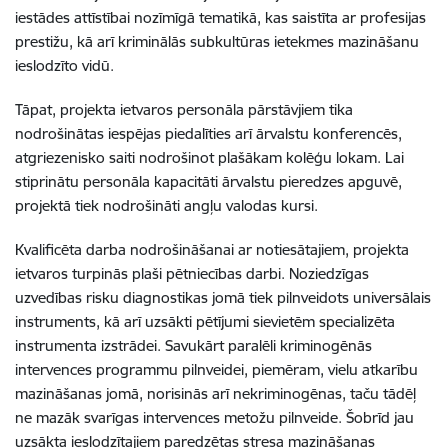
iestādes attīstībai nozīmīgā tematikā, kas saistīta ar profesijas
prestižu, kā arī kriminālās subkultūras ietekmes mazināšanu
ieslodzīto vidū.
Tāpat, projekta ietvaros personāla pārstāvjiem tika
nodrošinātas iespējas piedalīties arī ārvalstu konferencēs,
atgriezenisko saiti nodrošinot plašākam kolēģu lokam. Lai
stiprinātu personāla kapacitāti ārvalstu pieredzes apguvē,
projektā tiek nodrošināti angļu valodas kursi.
Kvalificēta darba nodrošināšanai ar notiesātajiem, projekta
ietvaros turpinās plaši pētniecības darbi. Noziedzīgas
uzvedības risku diagnostikas jomā tiek pilnveidots universālais
instruments, kā arī uzsākti pētījumi sievietēm specializēta
instrumenta izstrādei. Savukārt paralēli kriminogēnās
intervences programmu pilnveidei, piemēram, vielu atkarību
mazināšanas jomā, norisinās arī nekriminogēnas, taču tādēļ
ne mazāk svarīgas intervences metožu pilnveide. Šobrīd jau
uzsākta ieslodzītajiem paredzētas stresa mazināšanas