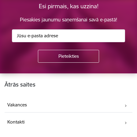
Esi pirmais, kas uzzina!
Piesakies jaunumu saņemšanai savā e-pastā!
Kājene
Ātrās saites
Vakances
Kontakti