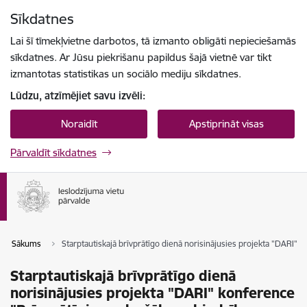
Pāriet uz lapas saturu
Sīkdatnes
Spied
lai meklētu
Enter
Lai šī tīmekļvietne darbotos, tā izmanto obligāti nepieciešamās
sīkdatnes. Ar Jūsu piekrišanu papildus šajā vietnē var tikt
izmantotas statistikas un sociālo mediju sīkdatnes.
Lūdzu, atzīmējiet savu izvēli:
Noraidīt
Apstiprināt visas
Pārvaldīt sīkdatnes
Sākums
Starptautiskajā brīvprātīgo dienā norisinājusies projekta "DARI" k
Starptautiskajā brīvprātīgo dienā
norisinājusies projekta "DARI" konference