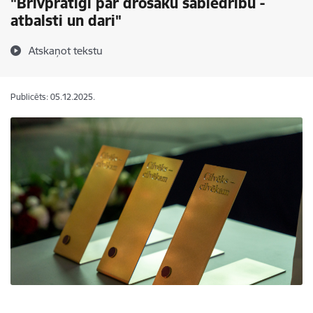
"Brīvprātīgi par drošāku sabiedrību -
atbalsti un dari"
Atskaņot tekstu
Publicēts: 05.12.2025.