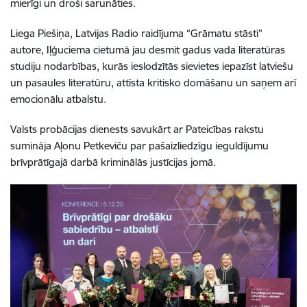
mierīgi un droši sarunāties.
Liega Piešiņa, Latvijas Radio raidījuma “Grāmatu stāsti”
autore, Iļģuciema cietumā jau desmit gadus vada literatūras
studiju nodarbības, kurās ieslodzītās sievietes iepazīst latviešu
un pasaules literatūru, attīsta kritisko domāšanu un saņem arī
emocionālu atbalstu.
Valsts probācijas dienests savukārt ar Pateicības rakstu
sumināja Aļonu Petkeviču par pašaizliedzīgu ieguldījumu
brīvprātīgajā darbā kriminālās justīcijas jomā.