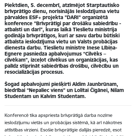
Piektdien, 5. decembrī, atzīmējot Starptautisko
brīvprātīgo dienu, norisinājās Ieslodzījuma vietu
pārvaldes ESF+ projekta "DARI" organizētā
konference "Brīvprātīgi par drošāku sabiedrību -
atbalsti un dari", kuras laikā Tieslietu ministrija
godināja brīvprātīgos, kuri ar savu darbu būtiski
atbalsta ieslodzījuma vietu un Valsts probācijas
dienesta darbu. Tieslietu ministre Inese Lībiņa-
Egnere pasniedza apbalvojumus “Cilvēks –
cilvēkam”, izceļot cilvēkus un organizācijas, kas
palīdz stiprināt sabiedrības drošību, cilvēcību un
resocializācijas procesus.
Šogad apbalvojumi piešķirti Aldim Jaunbrūnam,
biedrībai “Nepaliec viens” un Lolitai Čigānei, Nilam
Studentam un Kalvim Studentam.
Konferencē tika apspriesta brīvprātīgā darba nozīme
ieslodzījumu vietās un probācijas sistēmā, kā arī nākotnes
attīstības virzieni. Esošie brīvprātīgie dalījās pieredzē, esot