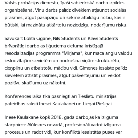
Valsts probācijas dienestu, īpaši sabiedriskā darba izpildes
organizēšanā. Viņu darbs palīdz cilvēkiem atjaunot sociālās
prasmes, atgūt pašapziņu un sekmē atbildīgu rīcību, kas ir
būtiski, lai mazinātu atkārtotu noziedzīgu nodarījumu risku.
Savukārt Lolita Čigāne, Nils Students un Klāvs Students
brīvprātīgi darbojas Iļģuciema cietuma kristīgajā
resocializācijas programmā “Mirjama”, kur māca angļu valodu
ieslodzītajām sievietēm un nodrošina viņām strukturētu,
cieņpilnu un atbalstošu mācību vidi. Ģimenes iesaiste palīdz
sievietēm attīstīt prasmes, atgūt pašvērtējumu un veidot
pozitīvu skatījumu uz nākotni.
Konferences laikā tika pasniegti arī Tieslietu ministrijas
pateicības raksti Inesei Kaulakanei un Liegai Piešiņai.
Inese Kaulakane kopš 2018. gada darbojas kā izlīguma
starpniece Alūksnes novadā, profesionāli vadot izlīguma
procesus un radot vidi, kur konfliktā iesaistītās puses var