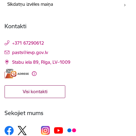
Sīkdatņu izvēles maiņa
Kontakti
+371 67290612
E-pasts:
pasts@ievp.gov.lv
Stabu iela 89, Rīga, LV–1009
Visi kontakti
Sekojiet mums