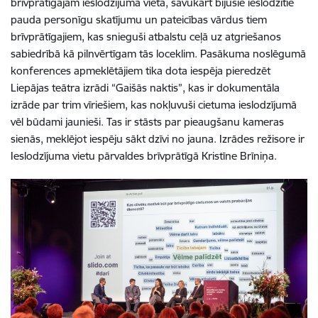
brīvprātīgajam ieslodzījuma vietā, savukārt bijušie ieslodzītie
pauda personīgu skatījumu un pateicības vārdus tiem
brīvprātīgajiem, kas snieguši atbalstu ceļā uz atgriešanos
sabiedrībā kā pilnvērtīgam tās loceklim. Pasākuma noslēgumā
konferences apmeklētājiem tika dota iespēja pieredzēt
Liepājas teātra izrādi “Gaišās naktis”, kas ir dokumentāla
izrāde par trim vīriešiem, kas nokļuvuši cietuma ieslodzījumā
vēl būdami jaunieši. Tas ir stāsts par pieaugšanu kameras
sienās, meklējot iespēju sākt dzīvi no jauna. Izrādes režisore ir
Ieslodzījuma vietu pārvaldes brīvprātīgā Kristīne Brīniņa.