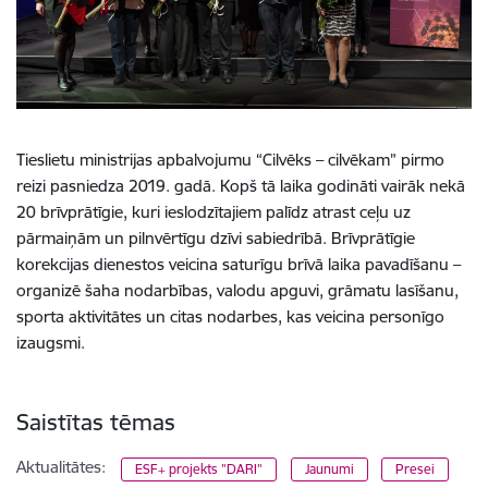
Tieslietu ministrijas apbalvojumu “Cilvēks – cilvēkam” pirmo
reizi pasniedza 2019. gadā. Kopš tā laika godināti vairāk nekā
20 brīvprātīgie, kuri ieslodzītajiem palīdz atrast ceļu uz
pārmaiņām un pilnvērtīgu dzīvi sabiedrībā. Brīvprātīgie
korekcijas dienestos veicina saturīgu brīvā laika pavadīšanu –
organizē šaha nodarbības, valodu apguvi, grāmatu lasīšanu,
sporta aktivitātes un citas nodarbes, kas veicina personīgo
izaugsmi.
Saistītas tēmas
Aktualitātes:
ESF+ projekts "DARI"
Jaunumi
Presei