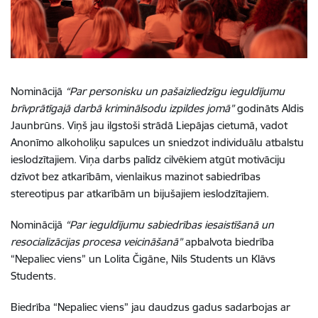
Nominācijā
“Par personisku un pašaizliedzīgu ieguldījumu
brīvprātīgajā darbā kriminālsodu izpildes jomā”
godināts Aldis
Jaunbrūns. Viņš jau ilgstoši strādā Liepājas cietumā, vadot
Anonīmo alkoholiķu sapulces un sniedzot individuālu atbalstu
ieslodzītajiem. Viņa darbs palīdz cilvēkiem atgūt motivāciju
dzīvot bez atkarībām, vienlaikus mazinot sabiedrības
stereotipus par atkarībām un bijušajiem ieslodzītajiem.
Nominācijā
“Par ieguldījumu sabiedrības iesaistīšanā un
resocializācijas procesa veicināšanā”
apbalvota biedrība
“Nepaliec viens” un Lolita Čigāne, Nils Students un Klāvs
Students.
Biedrība “Nepaliec viens” jau daudzus gadus sadarbojas ar