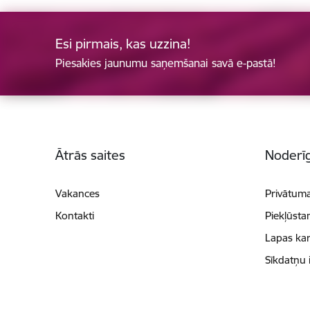
Esi pirmais, kas uzzina!
Piesakies jaunumu saņemšanai savā e-pastā!
Kājene
Ātrās saites
Noderīg
Vakances
Privātuma
Kontakti
Piekļūsta
Lapas kar
Sīkdatņu 