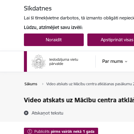
Pāriet uz lapas saturu
Sīkdatnes
Lai šī tīmekļvietne darbotos, tā izmanto obligāti nepiec
Lūdzu, atzīmējiet savu izvēli:
Noraidīt
Apstiprināt visas
Par mums
Sākums
Video atskats uz Mācību centra atklāšanas pasākumu 
Video atskats uz Mācību centra atkl
Atskaņot tekstu
Publicēts
pirms vairāk nekā 1 gada