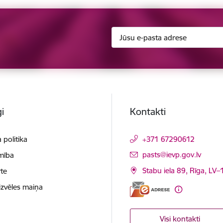
i
Kontakti
 politika
+371 67290612
E-pasts:
pasts@ievp.gov.lv
mība
Stabu iela 89, Rīga, LV
te
izvēles maiņa
Visi kontakti