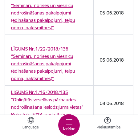
‘’Semināru norises un viesnīcu
nodrošināšanas pakalpojumi
05.06.2018
(ēdināšanas pakalpojumi, telpu
noma, naktsmītnes)”
LĪGUMS Nr.1/22/2018/136
‘’Semināru norises un viesnīcu
05.06.2018
nodrošināšanas pakalpojumi
(ēdināšanas pakalpojumi, telpu
noma, naktsmītnes)”
LĪGUMS Nr.1/16/2018/135
"Obligātās veselības pārbaudes
04.06.2018
nodrošināšana ieslodzījuma vietās"
Reģistrēs 2018. gada 4.jūnijā
Language
Piekļūstamība
LĪGUMS Nr.1/16/2018/134
Izvēlne
„Nolietoto elektronisko un elektrisko
04.06.2018