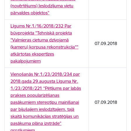
(novērtējums) Ieslodzījuma vietu
pārvaldes objektos”
Līgums Nr.1/16/2018/232 Par
būvprojekta "Tehniskā projekta
"Valmieras cietuma dzīvojamā
07.09.2018
(kameru) korpusa rekonstrukcija""
atkārtotas ekspertīzes
pakalpojumiem
Vienošanās Nr.1/23/2018/234 par
2018.gada 29.augusta Līguma Nr.
1/23/2018/221 “Pētījums par labās
prakses popularizēšanas
pasākumiem stereotipu mainīšanai
07.09.2018
par bijušajiem ieslodzītajiem, tajā
skaitā komunikācijas stratēģijas un
pasākuma plāna izstrāde”
grozījumiem