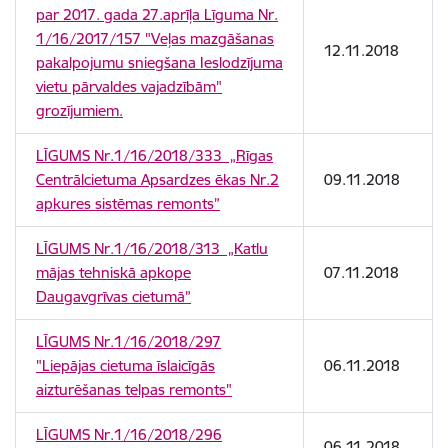
par 2017. gada 27.aprīļa Līguma Nr.
1/16/2017/157 "Veļas mazgāšanas
12.11.2018
pakalpojumu sniegšana Ieslodzījuma
vietu pārvaldes vajadzībām"
grozījumiem.
LĪGUMS Nr.1/16/2018/333 „Rīgas
Centrālcietuma Apsardzes ēkas Nr.2
09.11.2018
apkures sistēmas remonts”
LĪGUMS Nr.1/16/2018/313 „Katlu
mājas tehniskā apkope
07.11.2018
Daugavgrīvas cietumā”
LĪGUMS Nr.1/16/2018/297
"Liepājas cietuma īslaicīgās
06.11.2018
aizturēšanas telpas remonts"
LĪGUMS Nr.1/16/2018/296
06.11.2018