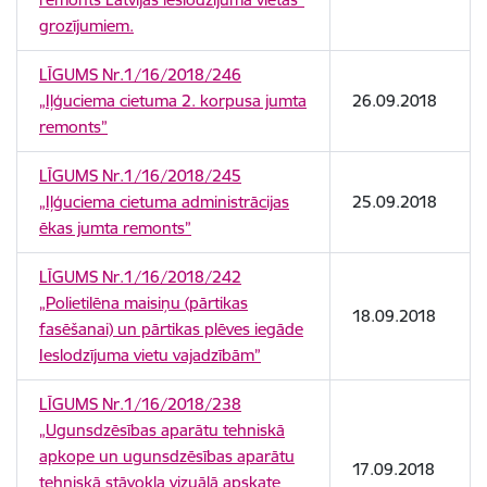
grozījumiem.
LĪGUMS Nr.1/16/2018/246
„Iļģuciema cietuma 2. korpusa jumta
26.09.2018
remonts”
LĪGUMS Nr.1/16/2018/245
„Iļģuciema cietuma administrācijas
25.09.2018
ēkas jumta remonts”
LĪGUMS Nr.1/16/2018/242
„Polietilēna maisiņu (pārtikas
18.09.2018
fasēšanai) un pārtikas plēves iegāde
Ieslodzījuma vietu vajadzībām”
LĪGUMS Nr.1/16/2018/238
„Ugunsdzēsības aparātu tehniskā
apkope un ugunsdzēsības aparātu
17.09.2018
tehniskā stāvokļa vizuālā apskate