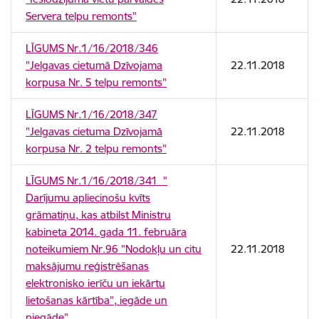
Servera telpu remonts"
LĪGUMS Nr.1/16/2018/346
"Jelgavas cietumā Dzīvojama
22.11.2018
korpusa Nr. 5 telpu remonts"
LĪGUMS Nr.1/16/2018/347
"Jelgavas cietuma Dzīvojamā
22.11.2018
korpusa Nr. 2 telpu remonts"
LĪGUMS Nr.1/16/2018/341 "
Darījumu apliecinošu kvīts
grāmatiņu, kas atbilst Ministru
kabineta 2014. gada 11. februāra
noteikumiem Nr.96 "Nodokļu un citu
22.11.2018
maksājumu reģistrēšanas
elektronisko ierīču un iekārtu
lietošanas kārtība", iegāde un
piegāde"