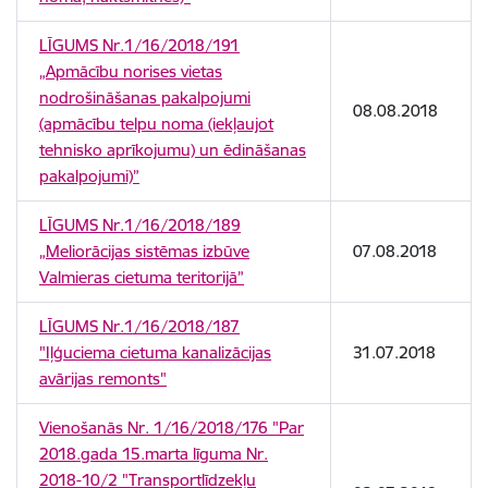
LĪGUMS Nr.1/16/2018/191
„Apmācību norises vietas
nodrošināšanas pakalpojumi
08.08.2018
(apmācību telpu noma (iekļaujot
tehnisko aprīkojumu) un ēdināšanas
pakalpojumi)”
LĪGUMS Nr.1/16/2018/189
„Meliorācijas sistēmas izbūve
07.08.2018
Valmieras cietuma teritorijā”
LĪGUMS Nr.1/16/2018/187
"Iļģuciema cietuma kanalizācijas
31.07.2018
avārijas remonts"
Vienošanās Nr. 1/16/2018/176 "Par
2018.gada 15.marta līguma Nr.
2018-10/2 "Transportlīdzekļu