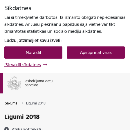
Pāriet uz lapas saturu
Sīkdatnes
Spied
lai meklētu
Enter
Lai šī tīmekļvietne darbotos, tā izmanto obligāti nepieciešamās
sīkdatnes. Ar Jūsu piekrišanu papildus šajā vietnē var tikt
izmantotas statistikas un sociālo mediju sīkdatnes.
Lūdzu, atzīmējiet savu izvēli:
Noraidīt
Apstiprināt visas
Pārvaldīt sīkdatnes
Sākums
Līgumi 2018
Līgumi 2018
Atskaņot tekstu