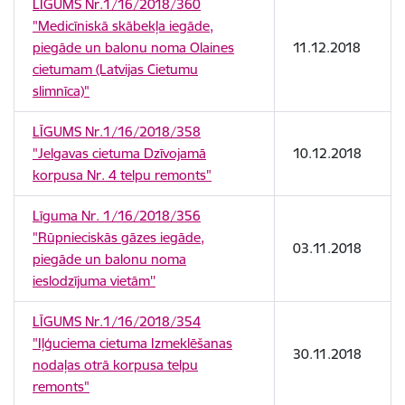
LĪGUMS Nr.1/16/2018/360
"Medicīniskā skābekļa iegāde,
piegāde un balonu noma Olaines
11.12.2018
cietumam (Latvijas Cietumu
slimnīca)"
LĪGUMS Nr.1/16/2018/358
"Jelgavas cietuma Dzīvojamā
10.12.2018
korpusa Nr. 4 telpu remonts"
Līguma Nr. 1/16/2018/356
"Rūpnieciskās gāzes iegāde,
03.11.2018
piegāde un balonu noma
ieslodzījuma vietām''
LĪGUMS Nr.1/16/2018/354
"Iļģuciema cietuma Izmeklēšanas
30.11.2018
nodaļas otrā korpusa telpu
remonts"