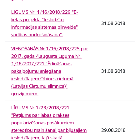
LĪGUMS Nr. 1/16/2018/229 "E-
lietas projekta "Ieslodzīto
31.08.2018
informācijas sistēmas pilnveide"
vadības nodrošināšana".
VIENOŠANĀS Nr.1/16/2018/225 par
2017. gada 4.augusta Līguma Nr.
1/16/2017/221 "Ēdināšanas
pakalpojumu sniegšana
31.08.2018
ieslodzītajiem Olaines cietumā
(Latvijas Cietumu slimnīcā)"
grozījumiem.
LĪGUMS Nr.1/23/2018/221
"Pētījums par labās prakses
popularizēšanas pasākumiem
stereotipu mainīšanai par bijušajiem
29.08.2018
ieslodzītajiem, tajā skaitā