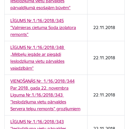
Ieslodzījuma vietu pārvaldes
pārvaldījumā esošajām būvēm"
LĪGUMS Nr.1/16/2018/345
"Valmieras cietuma Soda izolatora
22.11.2018
remonts"
LĪGUMS Nr.1/16/2018/348
„Mēbeļu iegāde ar piegādi
22.11.2018
Ieslodzījuma vietu pārvaldes
vajadzībām”
VIENOŠANĀS Nr. 1/16/2018/344
Par 2018. gada 22. novembra
Līguma Nr.1/16/2018/343
22.11.2018
"Ieslodzījuma vietu pārvaldes
Servera telpu remonts" grozījumiem
LĪGUMS Nr.1/16/2018/343
"Ieslodzījuma vietu pārvaldes
22.11.2018