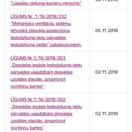
"Liepājas cietuma kameru remonts"
LĪGUMS Nr. 1/16/2018/332
"Mehānisko ventilāciju sistēmu
tehniskā stāvokļa apsekošana
05.11.2018
Ieslodzījuma vietu pārvaldes
ieslodzījuma vietās" pakalpojumiem.
LĪGUMS Nr.1/16/2018/303
„Degvielas iegāde Ieslodzījuma vietu
pārvaldes vajadzībām degvielas
02.11.2018
uzpildes stacijās, izmantojot
norēķinu kartes”
LĪGUMS Nr.1/16/2018/302
„Degvielas iegāde Ieslodzījuma vietu
pārvaldes vajadzībām degvielas
02.11.2018
uzpildes stacijās, izmantojot
norēķinu kartes”