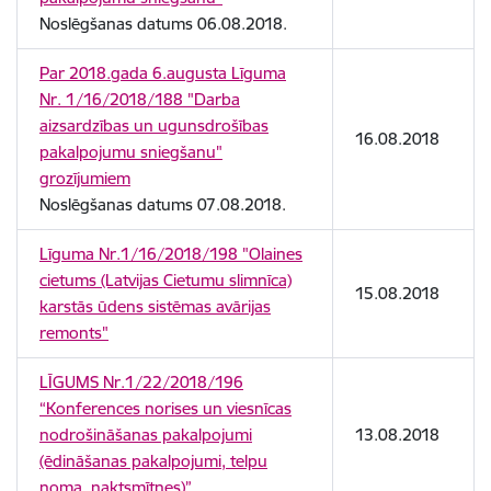
Noslēgšanas datums 06.08.2018.
Par 2018.gada 6.augusta Līguma
Nr. 1/16/2018/188 "Darba
aizsardzības un ugunsdrošības
16.08.2018
pakalpojumu sniegšanu"
grozījumiem
Noslēgšanas datums 07.08.2018.
Līguma Nr.1/16/2018/198 "Olaines
cietums (Latvijas Cietumu slimnīca)
15.08.2018
karstās ūdens sistēmas avārijas
remonts"
LĪGUMS Nr.1/22/2018/196
“Konferences norises un viesnīcas
nodrošināšanas pakalpojumi
13.08.2018
(ēdināšanas pakalpojumi, telpu
noma, naktsmītnes)”