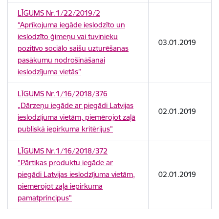
LĪGUMS Nr.1/22/2019/2
“Aprīkojuma iegāde ieslodzīto un
ieslodzīto ģimeņu vai tuvinieku
03.01.2019
pozitīvo sociālo saišu uzturēšanas
pasākumu nodrošināšanai
ieslodzījuma vietās”
LĪGUMS Nr.1/16/2018/376
„Dārzeņu iegāde ar piegādi Latvijas
02.01.2019
ieslodzījuma vietām, piemērojot zaļā
publiskā iepirkuma kritērijus”
LĪGUMS Nr.1/16/2018/372
"Pārtikas produktu iegāde ar
piegādi Latvijas ieslodzījuma vietām,
02.01.2019
piemērojot zaļā iepirkuma
pamatprincipus"