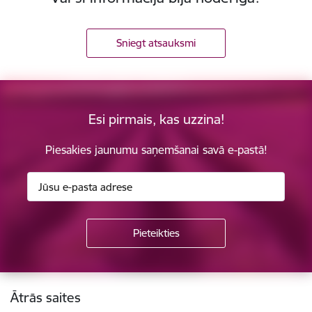
Sniegt atsauksmi
Esi pirmais, kas uzzina!
Piesakies jaunumu saņemšanai savā e-pastā!
Kājene
Ātrās saites