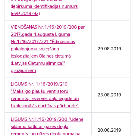
(iepirkuma identifikācijas numurs
IeVP 2019/92)
VIENOŠANĀS Nr.1/16/2019/208 par
2017.gada 4.augusta Līguma
Nr.1/16/2017/221 "Ēdināšanas
pakalpojumu sniegšana
29.08.2019
ieslodzītajiem Olaines cietumā
(Latvijas Cietumu slimnīcā)"
grozījumiem
LĪGUMS Nr. 1/16/2019/210
"Mākslīgo plaušu ventilatoru
23.08.2019
remonts, rezerves daļu iegāde un
funkcionālās darbības pārbaude"
LĪGUMS Nr.1/16/2019/200 "Ūdens
sildāmo katlu ar gāzes degļa
20.08.2019
remonts un gāzes degļu nomaiņa