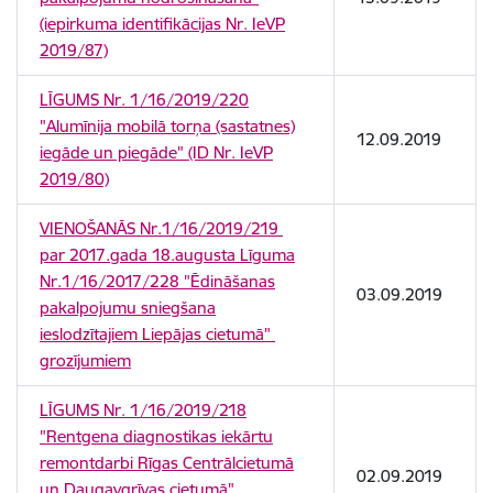
(iepirkuma identifikācijas Nr. IeVP
2019/87)
LĪGUMS Nr. 1/16/2019/220
"Alumīnija mobilā torņa (sastatnes)
12.09.2019
iegāde un piegāde" (ID Nr. IeVP
2019/80)
VIENOŠANĀS Nr.1/16/2019/219
par 2017.gada 18.augusta Līguma
Nr.1/16/2017/228 "Ēdināšanas
03.09.2019
pakalpojumu sniegšana
ieslodzītajiem Liepājas cietumā"
grozījumiem
LĪGUMS Nr. 1/16/2019/218
"Rentgena diagnostikas iekārtu
remontdarbi Rīgas Centrālcietumā
02.09.2019
un Daugavgrīvas cietumā"