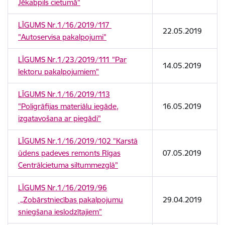
Jēkabpils cietumā"
LĪGUMS Nr.1/16/2019/117
22.05.2019
"Autoservisa pakalpojumi"
LĪGUMS Nr.1/23/2019/111 "Par
14.05.2019
lektoru pakalpojumiem"
LĪGUMS Nr.1/16/2019/113
"Poligrāfijas materiālu iegāde,
16.05.2019
izgatavošana ar piegādi"
LĪGUMS Nr.1/16/2019/102 "Karstā
ūdens padeves remonts Rīgas
07.05.2019
Centrālcietuma siltummezglā"
LĪGUMS Nr.1/16/2019/96
„Zobārstniecības pakalpojumu
29.04.2019
sniegšana ieslodzītajiem”