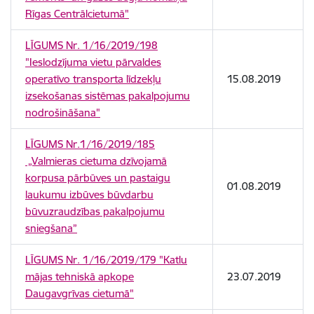
Rīgas Centrālcietumā"
LĪGUMS Nr. 1/16/2019/198
"Ieslodzījuma vietu pārvaldes
operatīvo transporta līdzekļu
15.08.2019
izsekošanas sistēmas pakalpojumu
nodrošināšana"
LĪGUMS Nr.1/16/2019/185
„Valmieras cietuma dzīvojamā
korpusa pārbūves un pastaigu
01.08.2019
laukumu izbūves būvdarbu
būvuzraudzības pakalpojumu
sniegšana”
LĪGUMS Nr. 1/16/2019/179 "Katlu
mājas tehniskā apkope
23.07.2019
Daugavgrīvas cietumā"