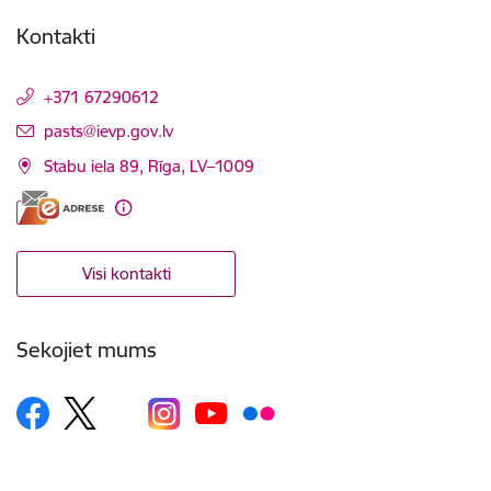
Kontakti
+371 67290612
E-pasts:
pasts@ievp.gov.lv
Stabu iela 89, Rīga, LV–1009
Visi kontakti
Sekojiet mums