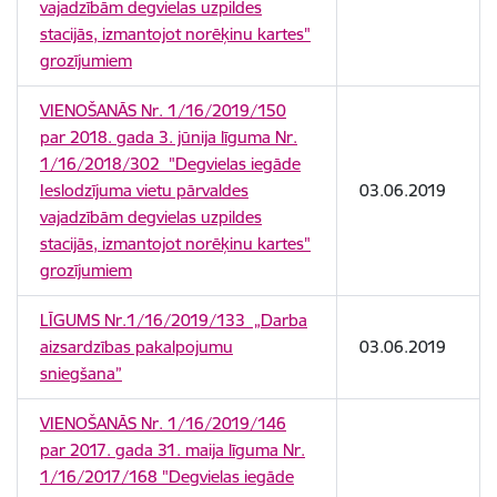
vajadzībām degvielas uzpildes
stacijās, izmantojot norēķinu kartes"
grozījumiem
VIENOŠANĀS Nr. 1/16/2019/150
par 2018. gada 3. jūnija līguma Nr.
1/16/2018/302 "Degvielas iegāde
Ieslodzījuma vietu pārvaldes
03.06.2019
vajadzībām degvielas uzpildes
stacijās, izmantojot norēķinu kartes"
grozījumiem
LĪGUMS Nr.1/16/2019/133 „Darba
aizsardzības pakalpojumu
03.06.2019
sniegšana”
VIENOŠANĀS Nr. 1/16/2019/146
par 2017. gada 31. maija līguma Nr.
1/16/2017/168 "Degvielas iegāde