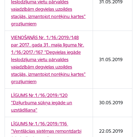
Ieslodzījuma vietu pārvaldes
31.05.2019
vajadzībām degvielas uzpildes
stacijās, izmantojot norēķinu kartes"
grozījumiem
VIENOŠANĀS Nr. 1/16/2019/148
par 2017. gada 31. maija līguma Nr.
1/16/2017/167 "Degvielas iegāde
Ieslodzījuma vietu pārvaldes
31.05.2019
vajadzībām degvielas uzpildes
stacijās, izmantojot norēķinu kartes"
grozījumiem
LĪGUMS Nr.1/16/2019/120
"Dziļurbuma sūkņa iegāde un
30.05.2019
uzstādīšana"
LĪGUMS Nr.1/16/2019/116
"Ventilācijas sistēmas remontdarbi
22.05.2019