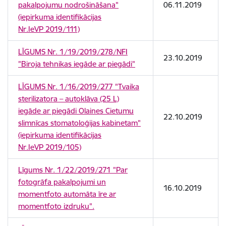
pakalpojumu nodrošināšana"
06.11.2019
(iepirkuma identifikācijas
Nr.IeVP 2019/111)
LĪGUMS Nr. 1/19/2019/278/NFI
23.10.2019
"Biroja tehnikas iegāde ar piegādi"
LĪGUMS Nr. 1/16/2019/277 "Tvaika
sterilizatora – autoklāva (25 L)
iegāde ar piegādi Olaines Cietumu
22.10.2019
slimnīcas stomatoloģijas kabinetam"
(iepirkuma identifikācijas
Nr.IeVP 2019/105)
Līgums Nr. 1/22/2019/271 "Par
fotogrāfa pakalpojumi un
16.10.2019
momentfoto automāta īre ar
momentfoto izdruku".