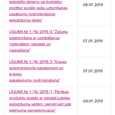
ieslodzīto ģimeņu vai tuvinieku
08.01.2019
pozitīvo sociālo saišu uzturēšanas
pasākumu nodrošināšanai
ieslodzījuma vietās”
LĪGUMS Nr.1/16/2019/4 "Žalūziju
izgatavošana ar uzstādīšanas
07.01.2019
materiāliem, piegāde un
mazgāšana"
LĪGUMS Nr.1/16/2019/3 "Kravas
autotransporta pakalpojumi un
07.01.2019
krāvēju
pakalpojumu nodrošināšana"
LĪGUMS Nr.1/16/2019/1 "Pārtikas
produktu iegāde ar piegādi Latvijas
04.01.2019
ieslodzījuma vietām, piemērojot zaļā
iepirkuma pamatprincipus"