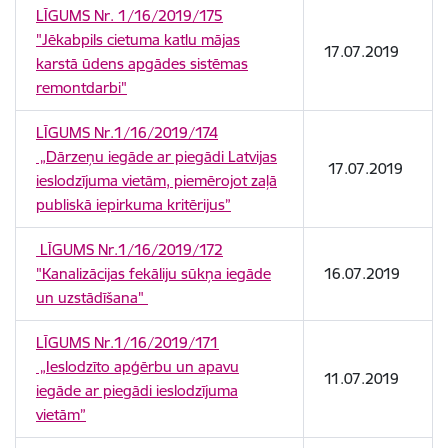
LĪGUMS Nr. 1/16/2019/175
"Jēkabpils cietuma katlu mājas
17.07.2019
karstā ūdens apgādes sistēmas
remontdarbi"
LĪGUMS Nr.1/16/2019/174
„Dārzeņu iegāde ar piegādi Latvijas
17.07.2019
ieslodzījuma vietām, piemērojot zaļā
publiskā iepirkuma kritērijus”
LĪGUMS Nr.1/16/2019/172
"Kanalizācijas fekāliju sūkņa iegāde
16.07.2019
un uzstādīšana"
LĪGUMS Nr.1/16/2019/171
„Ieslodzīto apģērbu un apavu
11.07.2019
iegāde ar piegādi ieslodzījuma
vietām”