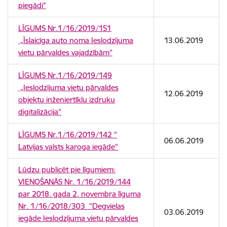
piegādi"
LĪGUMS Nr.1/16/2019/151
„Īslaicīga auto noma Ieslodzījuma
13.06.2019
vietu pārvaldes vajadzībām”
LĪGUMS Nr.1/16/2019/149
„Ieslodzījuma vietu pārvaldes
12.06.2019
objektu inženiertīklu izdruku
digitalizācija”
LĪGUMS Nr.1/16/2019/142 "
06.06.2019
Latvijas valsts karoga iegāde"
Lūdzu publicēt pie līgumiem:
VIENOŠANĀS Nr. 1/16/2019/144
par 2018. gada 2. novembra līguma
Nr. 1/16/2018/303 "Degvielas
03.06.2019
iegāde Ieslodzījuma vietu pārvaldes