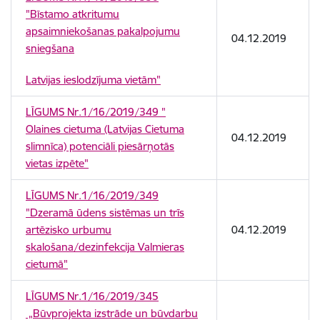
"Bīstamo atkritumu
apsaimniekošanas pakalpojumu
04.12.2019
sniegšana
Latvijas ieslodzījuma vietām"
LĪGUMS Nr.1/16/2019/349 "
Olaines cietuma (Latvijas Cietuma
04.12.2019
slimnīca) potenciāli piesārņotās
vietas izpēte"
LĪGUMS Nr.1/16/2019/349
"Dzeramā ūdens sistēmas un trīs
artēzisko urbumu
04.12.2019
skalošana/dezinfekcija Valmieras
cietumā"
LĪGUMS Nr.1/16/2019/345
„Būvprojekta izstrāde un būvdarbu