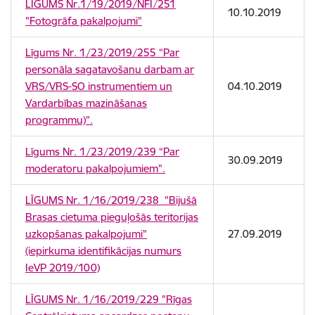
LĪGUMS Nr.1/19/2019/NFI/251
10.10.2019
"Fotogrāfa pakalpojumi"
Līgums Nr. 1/23/2019/255 “Par
personāla sagatavošanu darbam ar
VRS/VRS-SO instrumentiem un
04.10.2019
Vardarbības mazināšanas
programmu)”.
Līgums Nr. 1/23/2019/239 “Par
30.09.2019
moderatoru pakalpojumiem”.
LĪGUMS Nr. 1/16/2019/238 "Bijušā
Brasas cietuma pieguļošās teritorijas
uzkopšanas pakalpojumi"
27.09.2019
(iepirkuma identifikācijas numurs
IeVP 2019/100)
LĪGUMS Nr. 1/16/2019/229 "Rīgas