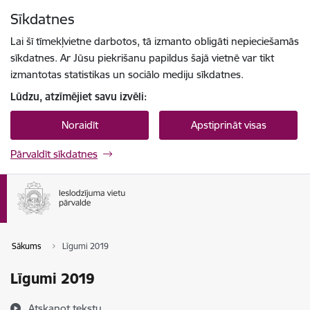
Pāriet uz lapas saturu
Sīkdatnes
Spied
lai meklētu
Enter
Lai šī tīmekļvietne darbotos, tā izmanto obligāti nepieciešamās
sīkdatnes. Ar Jūsu piekrišanu papildus šajā vietnē var tikt
izmantotas statistikas un sociālo mediju sīkdatnes.
Lūdzu, atzīmējiet savu izvēli:
Noraidīt
Apstiprināt visas
Pārvaldīt sīkdatnes
Sākums
Līgumi 2019
Līgumi 2019
Atskaņot tekstu