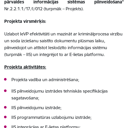
pārvaldes informācijas sistēmas pilnveidošana"
Nr.2.2.1.1/17/I/012 (turpmāk – Projekts).
Projekta virsmērķis:
Uzlabot IeVP efektivitāti un mazināt ar kriminālprocesa virzību
un soda izciešanu saistīto dokumentu plūsmas laiku,
pilnveidojot un attīstot Ieslodzīto informācijas sistēmu
(turpmāk – IIS) un integrējot to ar E-lietas platformu.
Projekta aktivitātes:
Projekta vadība un administrēšana;
IIS pilnveidojumu izstrādes tehniskās specifikācijas
sagatavošana;
IIS pilnveidojumu izstrāde;
IIS programmatūras uzlabojumu izstrāde;
IIS integrācijas ar E-lietas platformu;