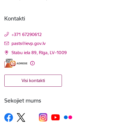
Kontakti
+371 67290612
E-pasts:
pasts@ievp.gov.lv
Stabu iela 89, Rīga, LV–1009
Visi kontakti
Sekojiet mums