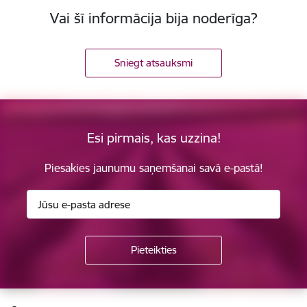
Vai šī informācija bija noderīga?
Sniegt atsauksmi
Esi pirmais, kas uzzina!
Piesakies jaunumu saņemšanai savā e-pastā!
Kājene