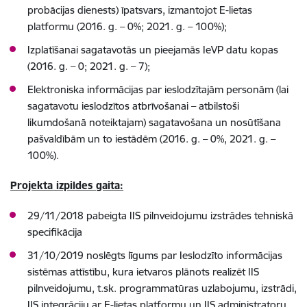
probācijas dienests) īpatsvars, izmantojot E-lietas
platformu (2016. g. – 0%; 2021. g. – 100%);
Izplatīšanai sagatavotās un pieejamās IeVP datu kopas
(2016. g. – 0; 2021. g. – 7);
Elektroniska informācijas par ieslodzītajām personām (lai
sagatavotu ieslodzītos atbrīvošanai – atbilstoši
likumdošanā noteiktajam) sagatavošana un nosūtīšana
pašvaldībām un to iestādēm (2016. g. – 0%, 2021. g. –
100%).
Projekta izpildes gaita:
29/11/2018 pabeigta IIS pilnveidojumu izstrādes tehniskā
specifikācija
31/10/2019 noslēgts līgums par Ieslodzīto informācijas
sistēmas attīstību, kura ietvaros plānots realizēt IIS
pilnveidojumu, t.sk. programmatūras uzlabojumu, izstrādi,
IIS integrāciju ar E-lietas platformu un IIS administratoru