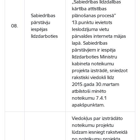
„Sabiedrības līdzdalības
kārtība attīstības
Sabiedrības
plānošanas procesā”
pārstāvju
13.punktu ievietots
08.
iespējas
Ieslodzījuma vietu
līdzdarboties
pārvaldes interneta mājas
lapā. Sabiedrības
pārstāvjiem ir iespēja
līdzdarboties Ministru
kabineta noteikumu
projekta izstrādē, sniedzot
rakstiski viedokli līdz
2015.gada 30.martam
atbilstoši minēto
noteikumu 7.4.1
apakšpunktam.
Viedokļus par izstrādāto
noteikumu projektu
lūdzam iesniegt rakstveidā
no noteikumu projekta