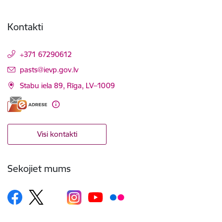
Kontakti
+371 67290612
E-pasts:
pasts@ievp.gov.lv
Stabu iela 89, Rīga, LV–1009
Visi kontakti
Sekojiet mums