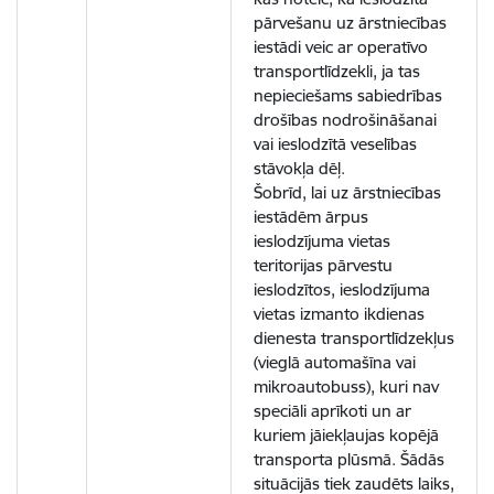
pārvešanu uz ārstniecības
iestādi veic ar operatīvo
transportlīdzekli, ja tas
nepieciešams sabiedrības
drošības nodrošināšanai
vai ieslodzītā veselības
stāvokļa dēļ.
Šobrīd, lai uz ārstniecības
iestādēm ārpus
ieslodzījuma vietas
teritorijas pārvestu
ieslodzītos, ieslodzījuma
vietas izmanto ikdienas
dienesta transportlīdzekļus
(vieglā automašīna vai
mikroautobuss), kuri nav
speciāli aprīkoti un ar
kuriem jāiekļaujas kopējā
transporta plūsmā. Šādās
situācijās tiek zaudēts laiks,