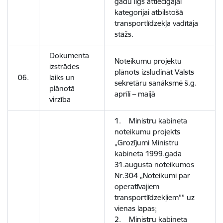
gadu ilgs attiecīgajai
kategorijai atbilstošā
transportlīdzekļa vadītāja
stāžs.
Dokumenta
Noteikumu projektu
izstrādes
plānots izsludināt Valsts
06.
laiks un
sekretāru sanāksmē š.g.
plānotā
aprīlī – maijā
virzība
1. Ministru kabineta
noteikumu projekts
„Grozījumi Ministru
kabineta 1999.gada
31.augusta noteikumos
Nr.304 „Noteikumi par
operatīvajiem
transportlīdzekļiem”” uz
vienas lapas;
2. Ministru kabineta