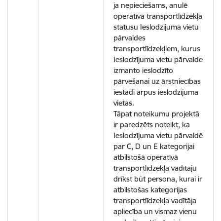
ja nepieciešams, anulē
operatīvā transportlīdzekļa
statusu Ieslodzījuma vietu
pārvaldes
transportlīdzekļiem, kurus
Ieslodzījuma vietu pārvalde
izmanto ieslodzīto
pārvešanai uz ārstniecības
iestādi ārpus ieslodzījuma
vietas.
Tāpat noteikumu projektā
ir paredzēts noteikt, ka
Ieslodzījuma vietu pārvaldē
par C, D un E kategorijai
atbilstošā operatīvā
transportlīdzekļa vadītāju
drīkst būt persona, kurai ir
atbilstošas kategorijas
transportlīdzekļa vadītāja
apliecība un vismaz vienu