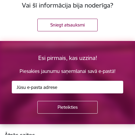
Vai šī informācija bija noderīga?
Sniegt atsauksmi
Esi pirmais, kas uzzina!
Piesakies jaunumu saņemšanai savā e-pastā!
Kājene