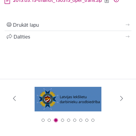
2015.03.13-tmanot_130315_oper_trans.zip
Drukāt lapu
Dalīties