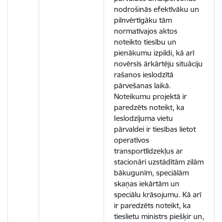
nodrošinās efektīvāku un
pilnvērtīgāku tām
normatīvajos aktos
noteikto tiesību un
pienākumu izpildi, kā arī
novērsīs ārkārtēju situāciju
rašanos ieslodzītā
pārvešanas laikā.
Noteikumu projektā ir
paredzēts noteikt, ka
Ieslodzījuma vietu
pārvaldei ir tiesības lietot
operatīvos
transportlīdzekļus ar
stacionāri uzstādītām zilām
bākugunīm, speciālām
skaņas iekārtām un
speciālu krāsojumu. Kā arī
ir paredzēts noteikt, ka
tieslietu ministrs piešķir un,