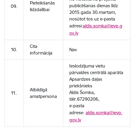
Pieteikšanās
publicēšanas dienas līdz
09.
līdzdalībai
2015.gada 30.martam,
nosūtot tos uz e-pasta
adresi:
aldis.somka@ievp.g
ov.lv
Cita
10.
Nav
informācija
Ieslodzījuma vietu
pārvaldes centrālā aparāta
Apsardzes daļas
priekšnieks
Atbildīgā
Aldis Šomka,
11.
amatpersona
tālr.67290206,
e-pasta
adrese:
aldis.somka@ievp.
gov.lv