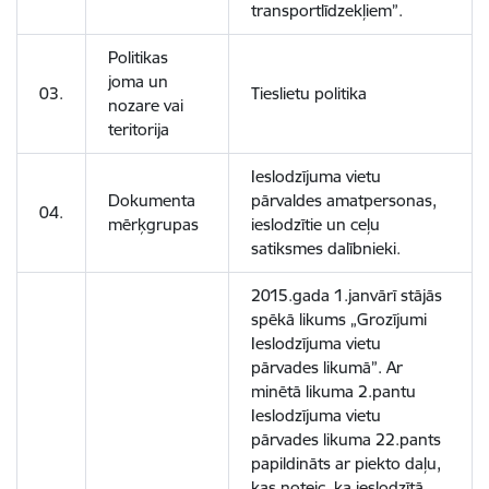
transportlīdzekļiem”.
Politikas
joma un
03.
Tieslietu politika
nozare vai
teritorija
Ieslodzījuma vietu
Dokumenta
pārvaldes amatpersonas,
04.
mērķgrupas
ieslodzītie un ceļu
satiksmes dalībnieki.
2015.gada 1.janvārī stājās
spēkā likums „Grozījumi
Ieslodzījuma vietu
pārvades likumā”. Ar
minētā likuma 2.pantu
Ieslodzījuma vietu
pārvades likuma 22.pants
papildināts ar piekto daļu,
kas noteic, ka ieslodzītā