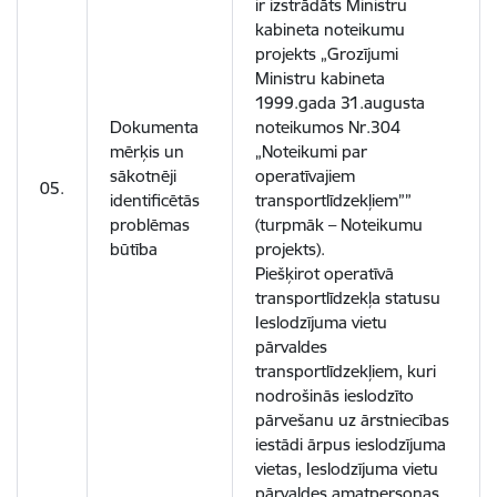
ir izstrādāts Ministru
kabineta noteikumu
projekts „Grozījumi
Ministru kabineta
1999.gada 31.augusta
Dokumenta
noteikumos Nr.304
mērķis un
„Noteikumi par
sākotnēji
operatīvajiem
05.
identificētās
transportlīdzekļiem””
problēmas
(turpmāk – Noteikumu
būtība
projekts).
Piešķirot operatīvā
transportlīdzekļa statusu
Ieslodzījuma vietu
pārvaldes
transportlīdzekļiem, kuri
nodrošinās ieslodzīto
pārvešanu uz ārstniecības
iestādi ārpus ieslodzījuma
vietas, Ieslodzījuma vietu
pārvaldes amatpersonas