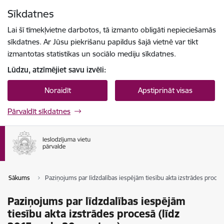
Pāriet uz lapas saturu
Sīkdatnes
Spied
lai meklētu
Enter
Lai šī tīmekļvietne darbotos, tā izmanto obligāti nepieciešamās
sīkdatnes. Ar Jūsu piekrišanu papildus šajā vietnē var tikt
izmantotas statistikas un sociālo mediju sīkdatnes.
Lūdzu, atzīmējiet savu izvēli:
Noraidīt
Apstiprināt visas
Pārvaldīt sīkdatnes
Sākums
Paziņojums par līdzdalības iespējām tiesību akta izstrādes proce
Paziņojums par līdzdalības iespējām
tiesību akta izstrādes procesā (līdz