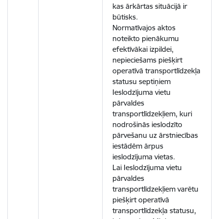
kas ārkārtas situācijā ir
būtisks.
Normatīvajos aktos
noteikto pienākumu
efektīvākai izpildei,
nepieciešams piešķirt
operatīvā transportlīdzekļa
statusu septiņiem
Ieslodzījuma vietu
pārvaldes
transportlīdzekļiem, kuri
nodrošinās ieslodzīto
pārvešanu uz ārstniecības
iestādēm ārpus
ieslodzījuma vietas.
Lai Ieslodzījuma vietu
pārvaldes
transportlīdzekļiem varētu
piešķirt operatīvā
transportlīdzekļa statusu,