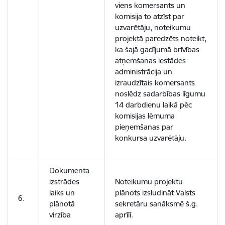
viens komersants un
komisija to atzīst par
uzvarētāju, noteikumu
projektā paredzēts noteikt,
ka šajā gadījumā brīvības
atņemšanas iestādes
administrācija un
izraudzītais komersants
noslēdz sadarbības līgumu
14 darbdienu laikā pēc
komisijas lēmuma
pieņemšanas par
konkursa uzvarētāju.
Dokumenta
izstrādes
Noteikumu projektu
laiks un
plānots izsludināt Valsts
6.
plānotā
sekretāru sanāksmē š.g.
virzība
aprīlī.