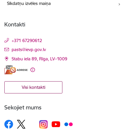
Sīkdatņu izvēles maiņa
Kontakti
+371 67290612
E-pasts:
pasts@ievp.gov.lv
Stabu iela 89, Rīga, LV–1009
Visi kontakti
Sekojiet mums