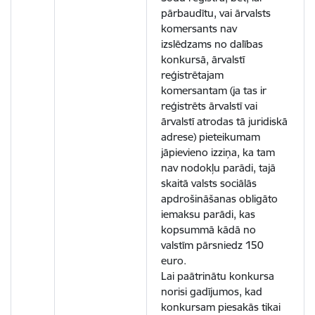
pārbaudītu, vai ārvalsts
komersants nav
izslēdzams no dalības
konkursā, ārvalstī
reģistrētajam
komersantam (ja tas ir
reģistrēts ārvalstī vai
ārvalstī atrodas tā juridiskā
adrese) pieteikumam
jāpievieno izziņa, ka tam
nav nodokļu parādi, tajā
skaitā valsts sociālās
apdrošināšanas obligāto
iemaksu parādi, kas
kopsummā kādā no
valstīm pārsniedz 150
euro.
Lai paātrinātu konkursa
norisi gadījumos, kad
konkursam piesakās tikai