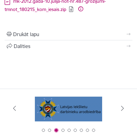
Lejupielādēt:
mk-2012.gada-10.julija-not-nr.487-grozijumi-
tmnot_180215_kom_iesais.zip
Drukāt lapu
Dalīties