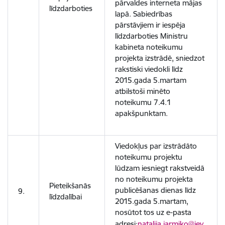
pārvaldes interneta mājas
līdzdarboties
lapā. Sabiedrības
pārstāvjiem ir iespēja
līdzdarboties Ministru
kabineta noteikumu
projekta izstrādē, sniedzot
rakstiski viedokli līdz
2015.gada 5.martam
atbilstoši minēto
noteikumu 7.4.1
apakšpunktam.
Viedokļus par izstrādāto
noteikumu projektu
lūdzam iesniegt rakstveidā
no noteikumu projekta
Pieteikšanās
publicēšanas dienas līdz
9.
līdzdalībai
2015.gada 5.martam,
nosūtot tos uz e-pasta
adresi:
natalija.jarmiko@iev