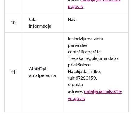
p.gov.lv
Cita
Nav.
10.
informācija
Ieslodzījuma vietu
pārvaldes
centrālā aparāta
Tiesiskā regulējuma daļas
priekšniece
Atbildīgā
Natālija Jarmilko,
11.
amatpersona
tālr.67290159,
e-pasta
adrese:
natalija.jarmilko@ie
vp.gov.lv