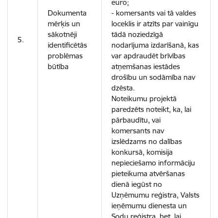
euro;
Dokumenta
- komersants vai tā valdes
mērķis un
loceklis ir atzīts par vainīgu
sākotnēji
tādā noziedzīgā
5.
identificētās
nodarījuma izdarīšanā, kas
problēmas
var apdraudēt brīvības
būtība
atņemšanas iestādes
drošību un sodāmība nav
dzēsta.
Noteikumu projektā
paredzēts noteikt, ka, lai
pārbaudītu, vai
komersants nav
izslēdzams no dalības
konkursā, komisija
nepieciešamo informāciju
pieteikuma atvēršanas
dienā iegūst no
Uzņēmumu reģistra, Valsts
ieņēmumu dienesta un
Sodu reģistra, bet, lai