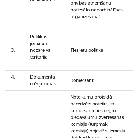
brīvības atņemšanu
notiesāto nodarbinātības
organizēšanā”.
Politikas
joma un
3.
nozare vai
Tieslietu politika
teritorija
4.
Dokumenta
Komersanti
mērķgrupas
Noteikumu projektā
paredzēts noteikt, ka
komersantu iesniegto
piedāvājumu izvērtēšanas
komisija (turpmāk –
komisija) objektīvu iemeslu
dēļ, kad komisija nav