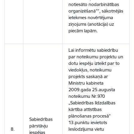
notiesāto nodarbinātības
organizēšanā””, sākotnējās
ietekmes novērtējuma
ziņojums (anotācija) uz
piecām lapām.
Lai informētu sabiedrību
par noteikumu projektu un
dotu iespēju izteikt par to
viedokļus, noteikumu
projekts saskaņā ar
Ministru kabineta
2009.gada 25.augusta
noteikumu Nr.970
„Sabiedrības līdzdalības
kārtība attīstības
plānošanas procesā”
Sabiedrības
13.punktu ievietots
pārstāvju
8.
Ieslodzījuma vietu
iespējas