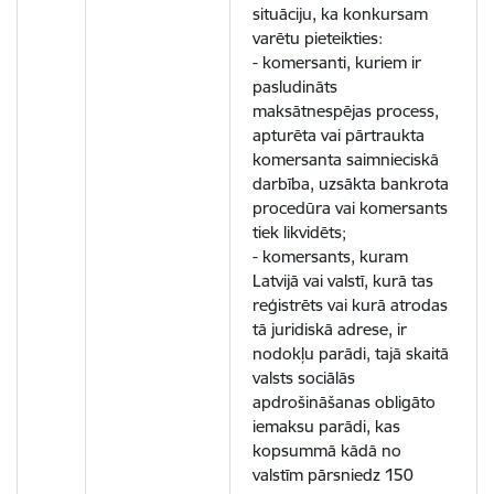
situāciju, ka konkursam
varētu pieteikties:
- komersanti, kuriem ir
pasludināts
maksātnespējas process,
apturēta vai pārtraukta
komersanta saimnieciskā
darbība, uzsākta bankrota
procedūra vai komersants
tiek likvidēts;
- komersants, kuram
Latvijā vai valstī, kurā tas
reģistrēts vai kurā atrodas
tā juridiskā adrese, ir
nodokļu parādi, tajā skaitā
valsts sociālās
apdrošināšanas obligāto
iemaksu parādi, kas
kopsummā kādā no
valstīm pārsniedz 150