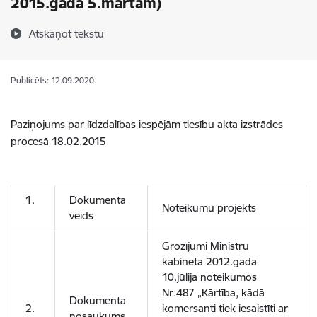
2015.gada 5.martam)
Atskaņot tekstu
Publicēts: 12.09.2020.
Paziņojums par līdzdalības iespējām tiesību akta izstrādes
procesā 18.02.2015
1.
Dokumenta
Noteikumu projekts
veids
Grozījumi Ministru
kabineta 2012.gada
10.jūlija noteikumos
Nr.487 „Kārtība, kādā
Dokumenta
2.
komersanti tiek iesaistīti ar
nosaukums