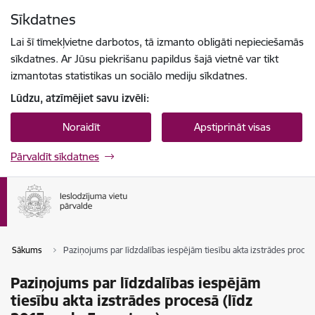
Pāriet uz lapas saturu
Sīkdatnes
Spied
lai meklētu
Enter
Lai šī tīmekļvietne darbotos, tā izmanto obligāti nepieciešamās
sīkdatnes. Ar Jūsu piekrišanu papildus šajā vietnē var tikt
izmantotas statistikas un sociālo mediju sīkdatnes.
Lūdzu, atzīmējiet savu izvēli:
Noraidīt
Apstiprināt visas
Pārvaldīt sīkdatnes
Sākums
Paziņojums par līdzdalības iespējām tiesību akta izstrādes proce
Paziņojums par līdzdalības iespējām
tiesību akta izstrādes procesā (līdz