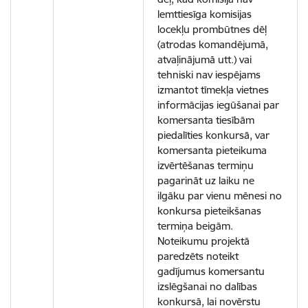
lemttiesīga komisijas
locekļu prombūtnes dēļ
(atrodas komandējumā,
atvaļinājumā utt.) vai
tehniski nav iespējams
izmantot tīmekļa vietnes
informācijas iegūšanai par
komersanta tiesībām
piedalīties konkursā, var
komersanta pieteikuma
izvērtēšanas termiņu
pagarināt uz laiku ne
ilgāku par vienu mēnesi no
konkursa pieteikšanas
termiņa beigām.
Noteikumu projektā
paredzēts noteikt
gadījumus komersantu
izslēgšanai no dalības
konkursā, lai novērstu