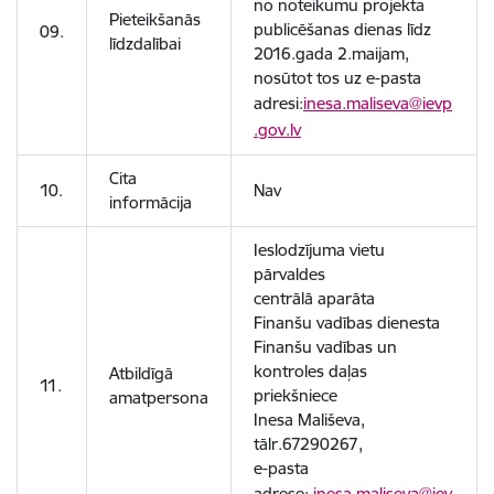
no noteikumu projekta
Pieteikšanās
publicēšanas dienas līdz
09.
līdzdalībai
2016.gada 2.maijam,
nosūtot tos uz e-pasta
adresi:
inesa.maliseva@ievp
.gov.lv
Cita
10.
Nav
informācija
Ieslodzījuma vietu
pārvaldes
centrālā aparāta
Finanšu vadības dienesta
Finanšu vadības un
kontroles daļas
Atbildīgā
11.
priekšniece
amatpersona
Inesa Mališeva,
tālr.67290267,
e-pasta
adrese:
inesa.maliseva@iev