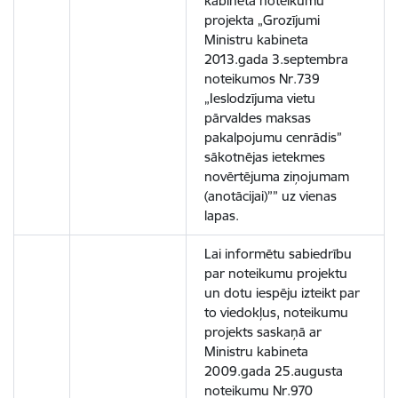
kabineta noteikumu
projekta „Grozījumi
Ministru kabineta
2013.gada 3.septembra
noteikumos Nr.739
„Ieslodzījuma vietu
pārvaldes maksas
pakalpojumu cenrādis”
sākotnējas ietekmes
novērtējuma ziņojumam
(anotācijai)”” uz vienas
lapas.
Lai informētu sabiedrību
par noteikumu projektu
un dotu iespēju izteikt par
to viedokļus, noteikumu
projekts saskaņā ar
Ministru kabineta
2009.gada 25.augusta
noteikumu Nr.970