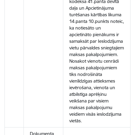
kodeksa 41.panta devītā
daļa un Apcietinājuma
turēšanas kārtības likuma
14.panta 10.punkts noteic,
ka notiesāto un
apcietināto pienākums ir
samaksāt par Ieslodzījuma
vietu pārvaldes sniegtajiem
maksas pakalpojumiem.
Nosakot vienotu cenrādi
maksas pakalpojumiem
tiks nodrošināta
vienlīdzīgas attieksmes
ievērošana, vienota un
atbilstīga aprēķinu
veikšana par visiem
maksas pakalpojumu
veidiem visās ieslodzījuma
vietās.
Dokumenta