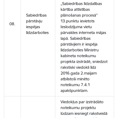
„Sabiedrības līdzdalības
kārtība attīstības
Sabiedrības
plānošanas procesā”
pārstāvju
13.punktu ievietots
08.
iespējas
Ieslodzījuma vietu
līdzdarboties
pārvaldes interneta mājas
lapā. Sabiedrības
pārstāvjiem ir iespēja
līdzdarboties Ministru
kabineta noteikumu
projekta izstrādē, sniedzot
rakstiski viedokli līdz
2016.gada 2.maijam
atbilstoši minēto
noteikumu 7.4.1
apakšpunktam.
Viedokļus par izstrādāto
noteikumu projektu
lūdzam iesniegt rakstveidā