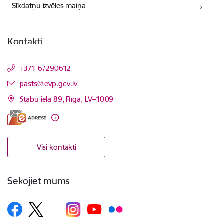
Sīkdatņu izvēles maiņa
Kontakti
+371 67290612
E-pasts:
pasts@ievp.gov.lv
Stabu iela 89, Rīga, LV–1009
Visi kontakti
Sekojiet mums