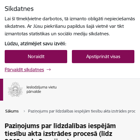
Pāriet uz lapas saturu
Sīkdatnes
Spied
lai meklētu
Enter
Lai šī tīmekļvietne darbotos, tā izmanto obligāti nepieciešamās
sīkdatnes. Ar Jūsu piekrišanu papildus šajā vietnē var tikt
izmantotas statistikas un sociālo mediju sīkdatnes.
Lūdzu, atzīmējiet savu izvēli:
Noraidīt
Apstiprināt visas
Pārvaldīt sīkdatnes
Sākums
Paziņojums par līdzdalības iespējām tiesību akta izstrādes proces
Paziņojums par līdzdalības iespējām
tiesību akta izstrādes procesā (līdz