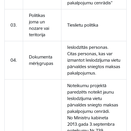
pakalpojumu cenrādis”
Politikas
joma un
03.
Tieslietu politika
nozare vai
teritorija
Ieslodzītās personas.
Citas personas, kas var
Dokumenta
04.
izmantot Ieslodzījuma vietu
mērķgrupas
pārvaldes sniegtos maksas
pakalpojumus.
Noteikumu projektā
paredzēts noteikt jaunu
Ieslodzījuma vietu
pārvaldes sniegto maksas
pakalpojumu cenrādi.
No Ministru kabineta
2013.gada 3.septembra
noteikumu Nr.739