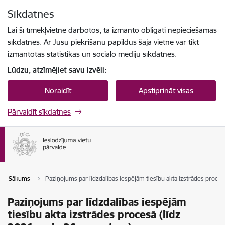
Pāriet uz lapas saturu
Sīkdatnes
Spied
lai meklētu
Enter
Lai šī tīmekļvietne darbotos, tā izmanto obligāti nepieciešamās
sīkdatnes. Ar Jūsu piekrišanu papildus šajā vietnē var tikt
izmantotas statistikas un sociālo mediju sīkdatnes.
Lūdzu, atzīmējiet savu izvēli:
Noraidīt
Apstiprināt visas
Pārvaldīt sīkdatnes
Sākums
Paziņojums par līdzdalības iespējām tiesību akta izstrādes proce
Paziņojums par līdzdalības iespējām
tiesību akta izstrādes procesā (līdz