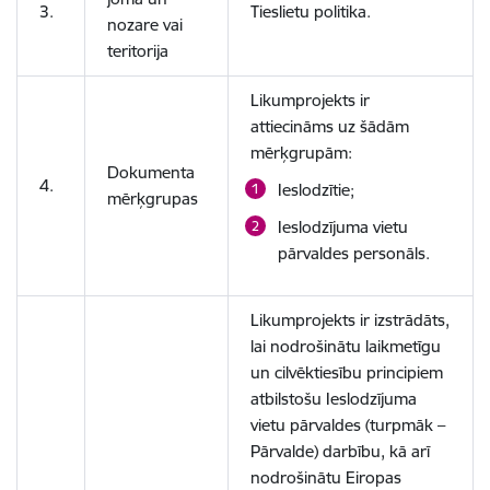
3.
Tieslietu politika.
nozare vai
teritorija
Likumprojekts ir
attiecināms uz šādām
mērķgrupām:
Dokumenta
4.
Ieslodzītie;
mērķgrupas
Ieslodzījuma vietu
pārvaldes personāls.
Likumprojekts ir izstrādāts,
lai nodrošinātu laikmetīgu
un cilvēktiesību principiem
atbilstošu Ieslodzījuma
vietu pārvaldes (turpmāk –
Pārvalde) darbību,
kā arī
nodrošinātu Eiropas