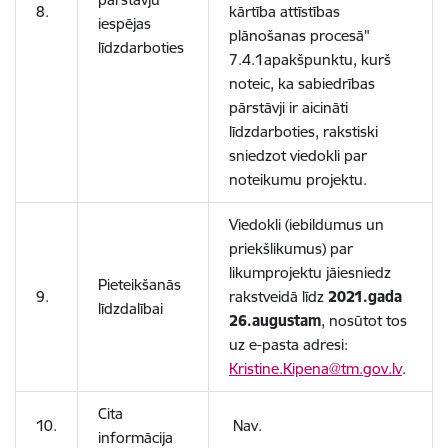
8.
kārtība attīstības
iespējas
plānošanas procesā"
līdzdarboties
7.4.1apakšpunktu, kurš
noteic, ka sabiedrības
pārstāvji ir aicināti
līdzdarboties, rakstiski
sniedzot viedokli par
noteikumu projektu.
Viedokli (iebildumus un
priekšlikumus) par
likumprojektu jāiesniedz
Pieteikšanās
9.
rakstveidā līdz
2021.gada
līdzdalībai
26.augustam
, nosūtot tos
uz e-pasta adresi:
Kristine.Kipena@tm.gov.lv
.
Cita
10.
Nav.
informācija