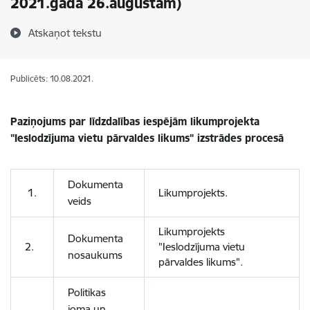
2021.gada 26.augustam)
Atskaņot tekstu
Publicēts: 10.08.2021.
Paziņojums par līdzdalības iespējām likum
projekta
"Ieslodzījuma vietu pārvaldes likums"
izstrādes procesā
Dokumenta
1.
Likumprojekts.
veids
Likumprojekts
Dokumenta
2.
"Ieslodzījuma vietu
nosaukums
pārvaldes likums".
Politikas
joma un