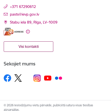
+371 67290612
E-pasts:
pasts@ievp.gov.lv
Stabu iela 89, Rīga, LV–1009
Visi kontakti
Sekojiet mums
© 2026 Ieslodzījumu vietu pārvalde, publicētā satura visas tiesības
aizsargātas.