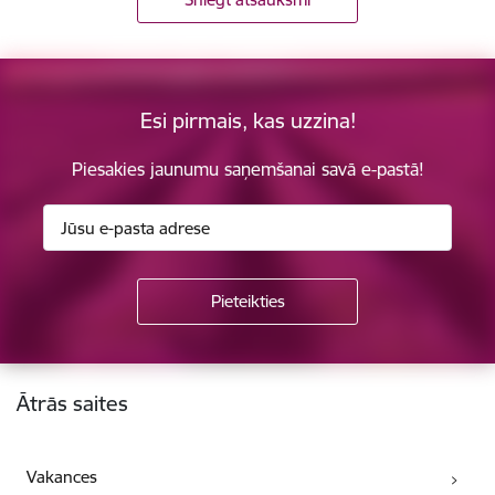
Esi pirmais, kas uzzina!
Piesakies jaunumu saņemšanai savā e-pastā!
Kājene
Ātrās saites
Vakances