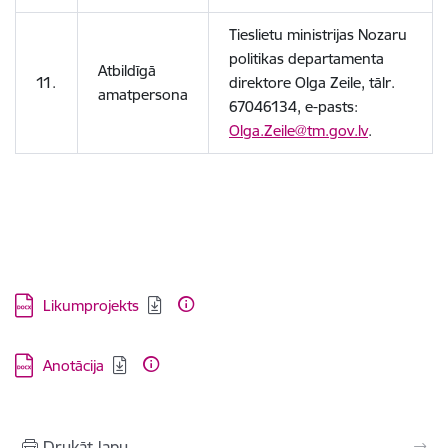
Tieslietu ministrijas Nozaru
politikas departamenta
Atbildīgā
11.
direktore Olga Zeile, tālr.
amatpersona
67046134, e-pasts:
Olga.Zeile@tm.gov.lv
.
Lejupielādēt:
Likumprojekts
Lejupielādēt:
Anotācija
Drukāt lapu