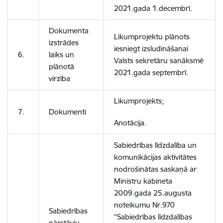
2021.gada 1.decembrī.
Dokumenta
Likumprojektu plānots
izstrādes
iesniegt izsludināšanai
6.
laiks un
Valsts sekretāru sanāksmē
plānotā
2021.gada septembrī.
virzība
Likumprojekts;
7.
Dokumenti
Anotācija.
Sabiedrības līdzdalība un
komunikācijas aktivitātes
nodrošinātas saskaņā ar
Ministru kabineta
2009.gada 25.augusta
noteikumu Nr.970
Sabiedrības
"Sabiedrības līdzdalības
pārstāvju