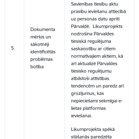
Savienības tiesību aktu
prasību ieviešanu attiecībā
uz personas datu apriti
Pārvaldē.
Likumprojekts
Dokumenta
nodrošina Pārvaldes
mērķis un
tiesiskā regulējuma
sākotnēji
5.
saskaņotību ar citiem
identificētās
normatīvajiem aktiem, kā
problēmas
arī aktualizē Pārvaldes
būtība
tiesisko regulējumu
atbilstoši attīstības
tendencēm un
paredz arī
grozījumus, kas
nepieciešami sekmīgai e-
lietas platformas
ieviešanai.
Likumprojekta spēkā
stāšanās paredzēta