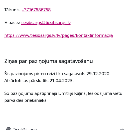
Tālrunis:
+37167686768
E-pasts:
tiesibsargs@tiesibsargs.lv
https://www.tiesibsargs.lv/lv/pages/kontaktinformacija
Ziņas par paziņojuma sagatavošanu
Šis paziņojums pirmo reizi tika sagatavots 29
.12.2020
.
Atkārtoti tas pārskatīts 21
.04.2023
.
Šo paziņojumu apstiprināja Dmitrijs Kaļins, Ieslodzījuma vietu
pārvaldes priekšnieks
Drukāt lapu