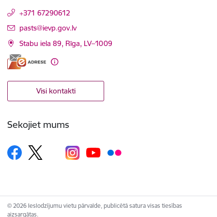
+371 67290612
E-pasts:
pasts@ievp.gov.lv
Stabu iela 89, Rīga, LV–1009
Visi kontakti
Sekojiet mums
© 2026 Ieslodzījumu vietu pārvalde, publicētā satura visas tiesības
aizsargātas.