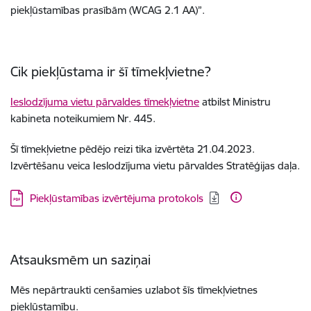
piekļūstamības prasībām (WCAG 2.1 AA)”
.
Cik piekļūstama ir šī tīmekļvietne?
Ieslodzījuma vietu pārvaldes tīmekļvietne
atbilst Ministru
kabineta noteikumiem Nr. 445
.
Šī tīmekļvietne pēdējo reizi tika izvērtēta 21
.04.2023
.
Izvērtēšanu veica
Ieslodzījuma vietu pārvaldes Stratēģijas daļa
.
Lejupielādēt:
Piekļūstamības izvērtējuma protokols
Atsauksmēm un saziņai
Mēs nepārtraukti cenšamies uzlabot šīs tīmekļvietnes
piekļūstamību.