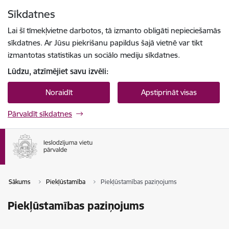
Pāriet uz lapas saturu
Sīkdatnes
Spied
lai meklētu
Enter
Lai šī tīmekļvietne darbotos, tā izmanto obligāti nepieciešamās
sīkdatnes. Ar Jūsu piekrišanu papildus šajā vietnē var tikt
izmantotas statistikas un sociālo mediju sīkdatnes.
Lūdzu, atzīmējiet savu izvēli:
Noraidīt
Apstiprināt visas
Pārvaldīt sīkdatnes
Sākums
Piekļūstamība
Piekļūstamības paziņojums
Piekļūstamības paziņojums