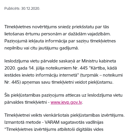
Publicēts: 30.12.2020.
Tīmekļvietnes novērtējums sniedz priekšstatu par tās
lietošanas ērtumu personām ar dažādām vajadzībām.
Paziņojumā iekļauta informācija par saziņu tīmekļvietnes
nepilnību vai citu jautājumu gadījumā.
Ieslodzījuma vietu pārvalde
saskaņā ar Ministru kabineta
2020. gada 14. jūlija noteikumiem Nr. 445 "Kārtība, kādā
iestādes ievieto informāciju internetā" (turpmāk – noteikumi
Nr. 445) apņemas savu tīmekļvietni veidot piekļūstamu.
Šis piekļūstamības paziņojums attiecas uz Ieslodzījuma vietu
pārvaldes
tīmekļvietn
i -
www.ievp.gov.lv
.
Tīmekļvietnei veikts
vienkāršotais piekļūstamības izvērtējums
.
Izmantotā metode -
VARAM sagatavotās vadlīnijas
“Tīmekļvietnes izvērtējums atbilstoši digitālās vides