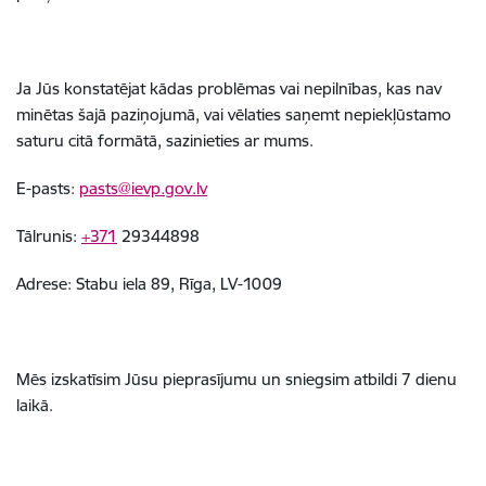
Ja Jūs konstatējat kādas problēmas vai nepilnības, kas nav
minētas šajā paziņojumā, vai vēlaties saņemt nepiekļūstamo
saturu citā formātā, sazinieties ar mums.
E-pasts:
pasts@ievp.gov.lv
Tālrunis:
+371
29344898
Adrese:
Stabu iela 89, Rīga, LV-1009
Mēs izskatīsim Jūsu pieprasījumu un sniegsim atbildi
7 dienu
laikā
.