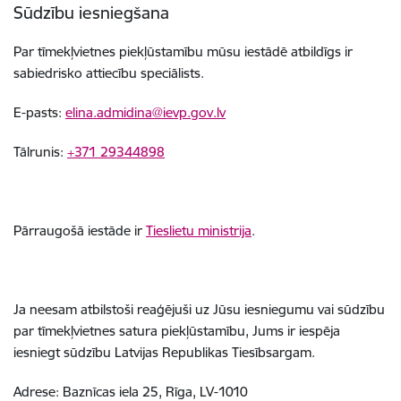
Sūdzību iesniegšana
Par tīmekļvietnes piekļūstamību mūsu iestādē atbildīgs ir
sabiedrisko attiecību speciālists.
E-pasts:
elina.admidina@ievp.gov.lv
Tālrunis:
+371 29344898
Pārraugošā iestāde ir
Tieslietu ministrija
.
Ja neesam atbilstoši reaģējuši uz Jūsu iesniegumu vai sūdzību
par tīmekļvietnes satura piekļūstamību, Jums ir iespēja
iesniegt sūdzību Latvijas Republikas Tiesībsargam.
Adrese: Baznīcas iela 25, Rīga, LV-1010