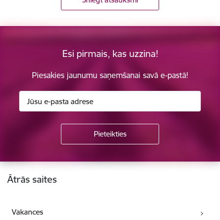
Esi pirmais, kas uzzina!
Piesakies jaunumu saņemšanai savā e-pastā!
Kājene
Ātrās saites
Vakances