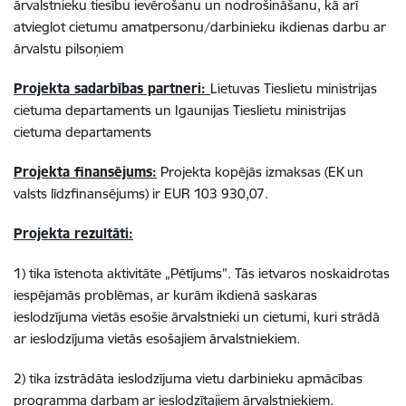
ārvalstnieku tiesību ievērošanu un nodrošināšanu, kā arī
atvieglot cietumu amatpersonu/darbinieku ikdienas darbu ar
ārvalstu pilsoņiem
Projekta sadarbības partneri:
Lietuvas Tieslietu ministrijas
cietuma departaments un Igaunijas Tieslietu ministrijas
cietuma departaments
Projekta finansējums:
Projekta kopējās izmaksas (EK un
valsts līdzfinansējums) ir EUR 103 930,07.
Projekta rezultāti:
1) tika īstenota aktivitāte „Pētījums”. Tās ietvaros noskaidrotas
iespējamās problēmas, ar kurām ikdienā saskaras
ieslodzījuma vietās esošie ārvalstnieki un cietumi, kuri strādā
ar ieslodzījuma vietās esošajiem ārvalstniekiem.
2) tika izstrādāta ieslodzījuma vietu darbinieku apmācības
programma darbam ar ieslodzītajiem ārvalstniekiem.