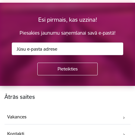
Esi pirmais, kas uzzina!
Piesakies jaunumu saņemšanai savā e-pastā!
Kājene
Ātrās saites
Vakances
Kontakti