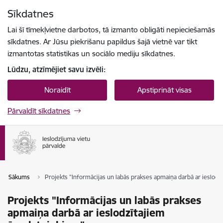
Pāriet uz lapas saturu
Sīkdatnes
Spied
lai meklētu
Enter
Lai šī tīmekļvietne darbotos, tā izmanto obligāti nepieciešamās
sīkdatnes. Ar Jūsu piekrišanu papildus šajā vietnē var tikt
izmantotas statistikas un sociālo mediju sīkdatnes.
Lūdzu, atzīmējiet savu izvēli:
Noraidīt
Apstiprināt visas
Pārvaldīt sīkdatnes
Sākums
Projekts "Informācijas un labās prakses apmaiņa darbā ar ieslo
Projekts "Informācijas un labās prakses
apmaiņa darbā ar ieslodzītajiem