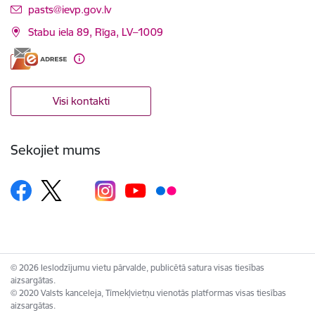
E-pasts:
pasts@ievp.gov.lv
Stabu iela 89, Rīga, LV–1009
Visi kontakti
Sekojiet mums
© 2026 Ieslodzījumu vietu pārvalde, publicētā satura visas tiesības
aizsargātas.
© 2020 Valsts kanceleja, Tīmekļvietņu vienotās platformas visas tiesības
aizsargātas.