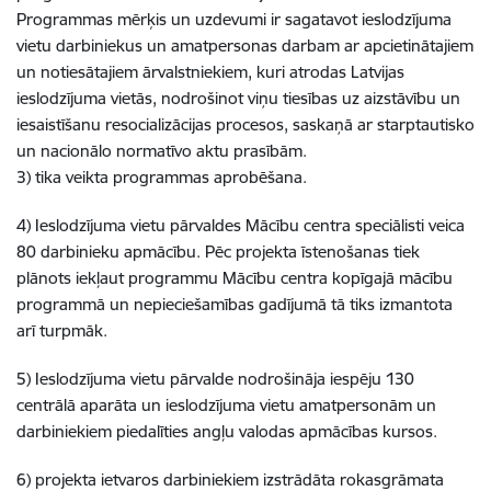
Programmas mērķis un uzdevumi ir sagatavot ieslodzījuma
vietu darbiniekus un amatpersonas darbam ar apcietinātajiem
un notiesātajiem ārvalstniekiem, kuri atrodas Latvijas
ieslodzījuma vietās, nodrošinot viņu tiesības uz aizstāvību un
iesaistīšanu resocializācijas procesos, saskaņā ar starptautisko
un nacionālo normatīvo aktu prasībām.
3) tika veikta programmas aprobēšana.
4) Ieslodzījuma vietu pārvaldes Mācību centra speciālisti veica
80 darbinieku apmācību. Pēc projekta īstenošanas tiek
plānots iekļaut programmu Mācību centra kopīgajā mācību
programmā un nepieciešamības gadījumā tā tiks izmantota
arī turpmāk.
5) Ieslodzījuma vietu pārvalde nodrošināja iespēju 130
centrālā aparāta un ieslodzījuma vietu amatpersonām un
darbiniekiem piedalīties angļu valodas apmācības kursos.
6) projekta ietvaros darbiniekiem izstrādāta rokasgrāmata