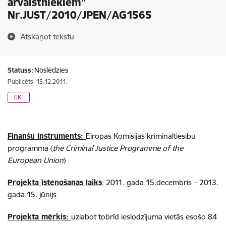
ārvalstniekiem"
Nr.JUST/2010/JPEN/AG1565
Atskaņot tekstu
Statuss:
Noslēdzies
Publicēts: 15.12.2011.
EK
Finanšu instruments:
Eiropas Komisijas krimināltiesību
programma (
the Criminal Justice Programme of the
European Union
)
Projekta īstenošanas laiks
: 2011. gada 15.decembris – 2013.
gada 15. jūnijs
Projekta mērķis:
uzlabot tobrīd ieslodzījuma vietās esošo 84