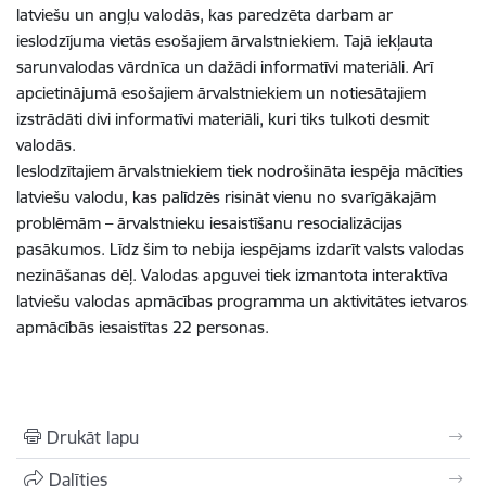
latviešu un angļu valodās, kas paredzēta darbam ar
ieslodzījuma vietās esošajiem ārvalstniekiem. Tajā iekļauta
sarunvalodas vārdnīca un dažādi informatīvi materiāli. Arī
apcietinājumā esošajiem ārvalstniekiem un notiesātajiem
izstrādāti divi informatīvi materiāli, kuri tiks tulkoti desmit
valodās.
Ieslodzītajiem ārvalstniekiem tiek nodrošināta iespēja mācīties
latviešu valodu, kas palīdzēs risināt vienu no svarīgākajām
problēmām – ārvalstnieku iesaistīšanu resocializācijas
pasākumos. Līdz šim to nebija iespējams izdarīt valsts valodas
nezināšanas dēļ. Valodas apguvei tiek izmantota interaktīva
latviešu valodas apmācības programma un aktivitātes ietvaros
apmācībās iesaistītas 22 personas.
Drukāt lapu
Dalīties