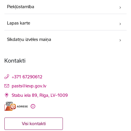
Piekļūstamība
Lapas karte
Sīkdatņu izvēles maiņa
Kontakti
+371 67290612
E-pasts:
pasts@ievp.gov.lv
Stabu iela 89, Rīga, LV–1009
Visi kontakti