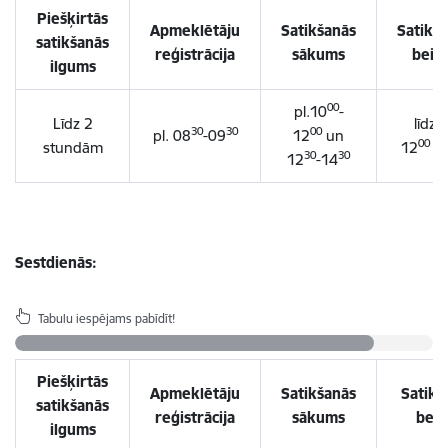
Piešķirtās
Apmeklētāju
Satikšanās
Satikš
satikšanās
reģistrācija
sākums
beig
ilgums
00
pl.10
-
Līdz 2
līdz p
30
30
00
pl. 08
-09
12
un
00
stundām
12
-
1
30
30
12
-14
Sestdienās:
Tabulu iespējams pabīdīt!
Piešķirtās
Apmeklētāju
Satikšanās
Satikš
satikšanās
reģistrācija
sākums
beig
ilgums