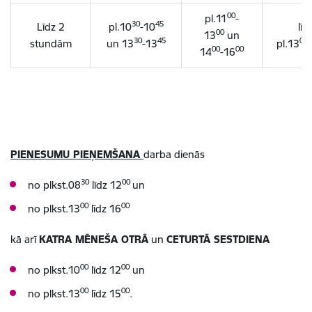
00
pl.11
-
30
45
Līdz 2
pl.10
-10
līd
00
13
un
30
45
00
stundām
un
13
-13
pl.13
00
00
14
-16
PIENESUMU PIEŅEMŠANA
darba dienās
30
00
no plkst.08
līdz 12
un
00
00
no plkst.13
līdz 16
kā arī
KATRA MĒNEŠA OTRĀ
un
CETURTĀ SESTDIENA
00
00
no plkst.10
līdz 12
un
00
00
no plkst.13
līdz 15
.