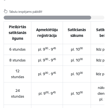
Tabulu iespējams pabīdīt!
Piešķirtās
Apmeklētāju
Satikšanās
Satikš
satikšanās
reģistrācija
sākums
beig
ilgums
00
45
00
6 stundas
pl. 9
- 9
pl. 10
līdz pl.
00
45
00
8 stundas
pl. 9
- 9
pl. 10
līdz pl.
12
00
45
00
pl. 9
- 9
pl. 10
līdz pl.
stundas
nākoš
24
00
45
00
pl. 9
- 9
pl. 10
diena 
stundas
pl. 1