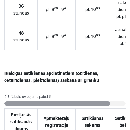
nākoš
36
00
45
00
pl. 9
- 9
pl. 10
diena 
stundas
pl. pl. 
aiznāko
48
00
45
00
pl. 9
- 9
pl. 10
diena
stundas
pl. 1
Īslaicīgās satikšanas apcietinātiem (otrdienās,
ceturtdienās, piektdienās) saskaņā ar grafiku:
Tabulu iespējams pabīdīt!
Piešķirtās
Apmeklētāju
Satikšanās
Satikš
satikšanās
reģistrācija
sākums
beig
ilgums