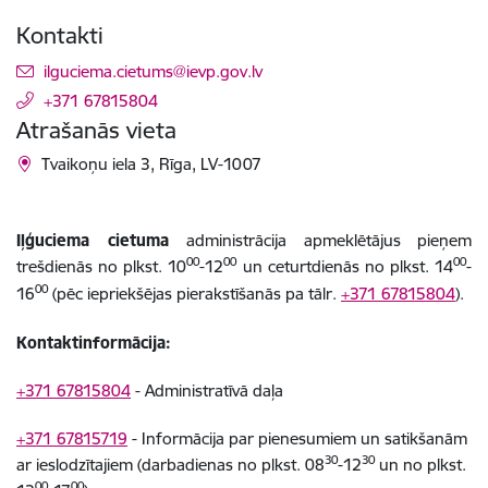
Kontakti
E-pasts:
ilguciema.cietums@ievp.gov.lv
+371 67815804
Atrašanās vieta
Tvaikoņu iela 3, Rīga, LV-1007
Iļģuciema cietuma
administrācija apmeklētājus pieņem
00
00
00
trešdienās no plkst. 10
-12
un ceturtdienās no plkst. 14
-
00
16
(pēc iepriekšējas pierakstīšanās pa tālr.
+371 67815804
).
Kontaktinformācija:
+371 67815804
- Administratīvā daļa
+371 67815719
- Informācija par pienesumiem un satikšanām
30
30
ar ieslodzītajiem (darbadienas no plkst.
08
-
12
un no plkst.
00
00