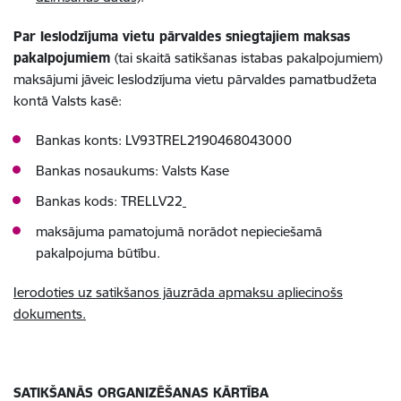
Par Ieslodzījuma vietu pārvaldes sniegtajiem maksas
pakalpojumiem
(tai skaitā satikšanas istabas pakalpojumiem)
maksājumi jāveic Ieslodzījuma vietu pārvaldes pamatbudžeta
kontā Valsts kasē:
Bankas konts: LV93TREL2190468043000
Bankas nosaukums: Valsts Kase
Bankas kods: TRELLV22
maksājuma pamatojumā norādot nepieciešamā
pakalpojuma būtību.
Ierodoties uz satikšanos jāuzrāda apmaksu apliecinošs
dokuments.
SATIKŠANĀS ORGANIZĒŠANAS KĀRTĪBA