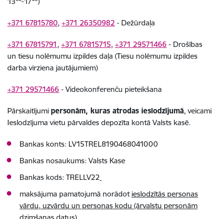
13
-17
)
+371 67815780
,
+371 26350982
- Dežūrdaļa
+371 67815791
,
+371 67815715
,
+371 29571466
- Drošības
un tiesu nolēmumu izpildes daļa (Tiesu nolēmumu izpildes
darba virziena jautājumiem)
+371 29571466
- Videokonferenču pieteikšana
Pārskaitījumi
personām, kuras atrodas ieslodzījumā
, veicami
Ieslodzījuma vietu pārvaldes depozīta kontā Valsts kasē.
Bankas konts: LV15TREL8190468041000
Bankas nosaukums: Valsts Kase
Bankas kods: TRELLV22
maksājuma pamatojumā norādot
ieslodzītās personas
vārdu, uzvārdu un personas kodu (ārvalstu personām
dzimšanas datus)
.