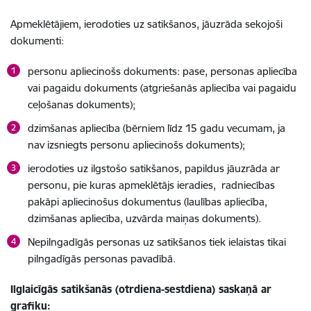
Apmeklētājiem, ierodoties uz satikšanos, jāuzrāda sekojoši
dokumenti:
personu apliecinošs dokuments: pase, personas apliecība
vai pagaidu dokuments (atgriešanās apliecība vai pagaidu
ceļošanas dokuments);
dzimšanas apliecība (bērniem līdz 15 gadu vecumam, ja
nav izsniegts personu apliecinošs dokuments);
ierodoties uz ilgstošo satikšanos, papildus jāuzrāda ar
personu, pie kuras apmeklētājs ieradies, radniecības
pakāpi apliecinošus dokumentus (laulības apliecība,
dzimšanas apliecība, uzvārda maiņas dokuments).
Nepilngadīgās personas uz satikšanos tiek ielaistas tikai
pilngadīgās personas pavadībā.
Ilglaicīgās satikšanās (otrdiena-sestdiena) saskaņā ar
grafiku: