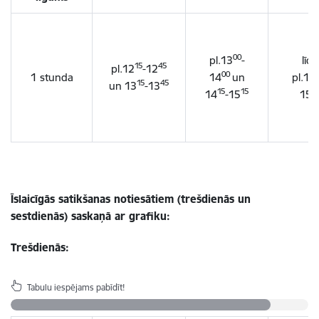
00
pl.13
-
līdz
15
45
pl.12
-12
00
1 stunda
14
un
pl.14
15
45
un
13
-13
15
15
1
14
-15
15
Īslaicīgās satikšanas notiesātiem (trešdienās un
sestdienās) saskaņā ar grafiku:
Trešdienās:
Tabulu iespējams pabīdīt!