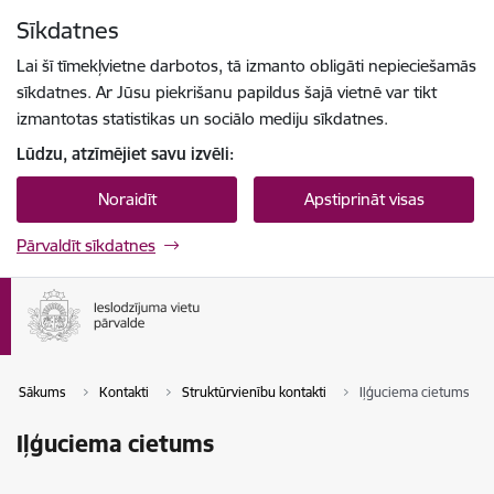
Pāriet uz lapas saturu
Sīkdatnes
Spied
lai meklētu
Enter
Lai šī tīmekļvietne darbotos, tā izmanto obligāti nepieciešamās
sīkdatnes. Ar Jūsu piekrišanu papildus šajā vietnē var tikt
izmantotas statistikas un sociālo mediju sīkdatnes.
Lūdzu, atzīmējiet savu izvēli:
Noraidīt
Apstiprināt visas
Pārvaldīt sīkdatnes
Sākums
Kontakti
Struktūrvienību kontakti
Iļģuciema cietums
Iļģuciema cietums