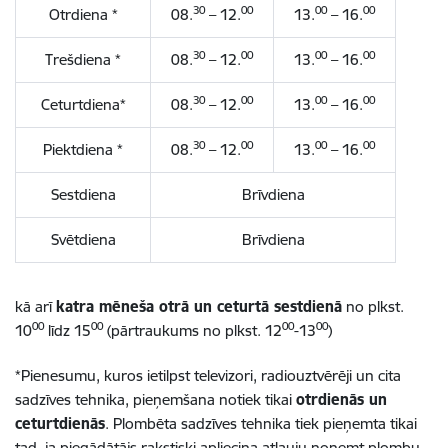
30
00
00
00
Otrdiena *
08.
– 12.
13.
– 16.
30
00
00
00
Trešdiena *
08.
– 12.
13.
– 16.
30
00
00
00
Ceturtdiena*
08.
– 12.
13.
– 16.
30
00
00
00
Piektdiena *
08.
– 12.
13.
– 16.
Sestdiena
Brīvdiena
Svētdiena
Brīvdiena
kā arī
katra mēneša otrā un ceturtā sestdienā
no plkst.
00
00
00
00
10
līdz 15
(pārtraukums no plkst. 12
-13
)
*Pienesumu, kuros ietilpst televizori, radiouztvērēji un cita
sadzīves tehnika, pieņemšana notiek tikai
otrdienās un
ceturtdienās
. Plombēta sadzīves tehnika tiek pieņemta tikai
tad, ja piegādātājs rakstiski apliecina atļauju noņemt plombu