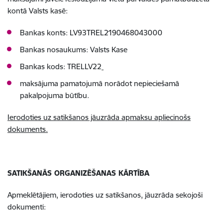
kontā Valsts kasē:
Bankas konts: LV93TREL2190468043000
Bankas nosaukums: Valsts Kase
Bankas kods: TRELLV22
maksājuma pamatojumā norādot nepieciešamā
pakalpojuma būtību.
Ierodoties uz satikšanos jāuzrāda apmaksu apliecinošs
dokuments.
SATIKŠANĀS ORGANIZĒŠANAS KĀRTĪBA
Apmeklētājiem, ierodoties uz satikšanos, jāuzrāda sekojoši
dokumenti: