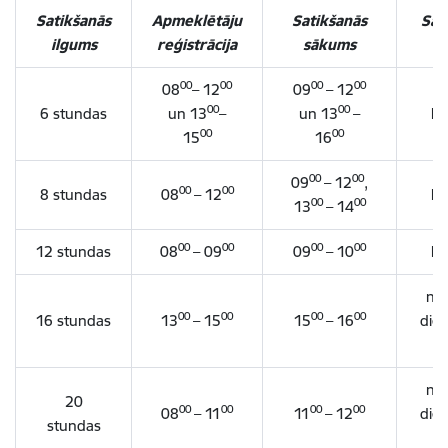
Satikšanās
Apmeklētāju
Satikšanās
Sat
ilgums
reģistrācija
sākums
b
00
00
00
00
08
– 12
09
– 12
00
00
6 stundas
un 13
–
un 13
–
lī
00
00
15
16
00
00
09
– 12
,
00
00
8 stundas
08
– 12
lī
00
00
13
– 14
00
00
00
00
12 stundas
08
– 09
09
– 10
lī
nā
00
00
00
00
16 stundas
13
– 15
15
– 16
die
nā
20
00
00
00
00
08
– 11
11
– 12
die
stundas