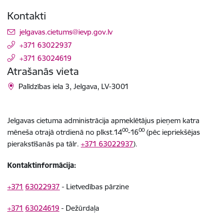
Kontakti
E-pasts:
jelgavas.cietums@ievp.gov.lv
+371 63022937
+371 63024619
Atrašanās vieta
Palīdzības iela 3, Jelgava, LV-3001
Jelgavas cietuma administrācija apmeklētājus pieņem katra
00
00
mēneša otrajā otrdienā no plkst.14
-16
(pēc iepriekšējas
pierakstīšanās pa tālr.
+371 63022937
).
Kontaktinformācija:
+371
63022937
- Lietvedības pārzine
+371
63024619
- Dežūrdaļa