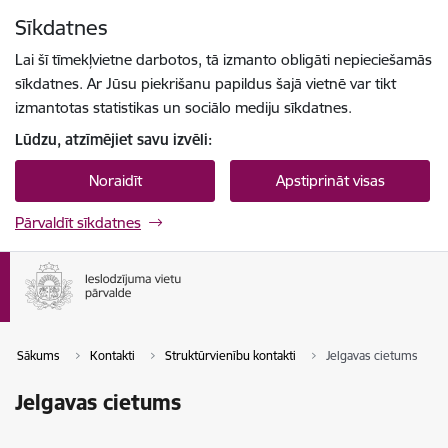
Pāriet uz lapas saturu
Sīkdatnes
Spied
lai meklētu
Enter
Lai šī tīmekļvietne darbotos, tā izmanto obligāti nepieciešamās
sīkdatnes. Ar Jūsu piekrišanu papildus šajā vietnē var tikt
izmantotas statistikas un sociālo mediju sīkdatnes.
Lūdzu, atzīmējiet savu izvēli:
Noraidīt
Apstiprināt visas
Pārvaldīt sīkdatnes
Sākums
Kontakti
Struktūrvienību kontakti
Jelgavas cietums
Jelgavas cietums