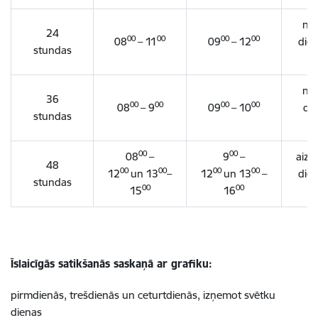
nā
24
00
00
00
00
08
– 11
09
– 12
die
stundas
nā
36
00
00
00
00
08
– 9
09
– 10
die
stundas
00
00
08
–
9
–
aizn
48
00
00
00
00
12
un 13
–
12
un 13
–
die
stundas
00
00
15
16
Īslaicīgās satikšanās saskaņā ar grafiku:
pirmdienās, trešdienās un ceturtdienās, izņemot svētku
dienas