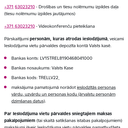
+371
63023210
- Drošības un tiesu nolēmumu izpildes daļa
(tiesu nolēmumu izpildes jautājumos)
+371 63023210
- Videokonferenču pieteikšana
Pārskaitījumi
personām, kuras atrodas ieslodzījumā
, veicami
Ieslodzījuma vietu pārvaldes depozīta kontā Valsts kasē.
Bankas konts: LV15TREL8190468041000
Bankas nosaukums: Valsts Kase
Bankas kods: TRELLV22
maksājuma pamatojumā norādot
ieslodzītās personas
vārdu, uzvārdu un personas kodu (ārvalstu personām
dzimšanas datus)
.
Par Ieslodzījuma vietu pārvaldes sniegtajiem maksas
pakalpojumiem
(tai skaitā satikšanas istabas pakalpojumiem)
maksājumi jāveic Ieslodzījuma vietu pārvaldes pamatbudžeta