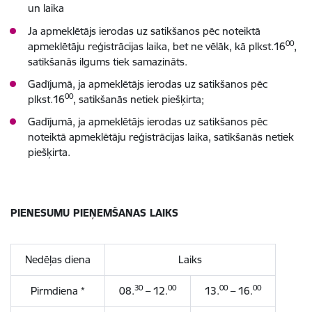
un laika
Ja apmeklētājs ierodas uz satikšanos pēc noteiktā
00
apmeklētāju reģistrācijas laika, bet ne vēlāk, kā plkst.16
,
satikšanās ilgums tiek samazināts.
Gadījumā, ja apmeklētājs ierodas uz satikšanos pēc
00
plkst.16
, satikšanās netiek piešķirta;
Gadījumā, ja apmeklētājs ierodas uz satikšanos pēc
noteiktā apmeklētāju reģistrācijas laika, satikšanās netiek
piešķirta.
PIENESUMU PIEŅEMŠANAS LAIKS
Nedēļas diena
Laiks
30
00
00
00
Pirmdiena *
08.
– 12.
13.
– 16.