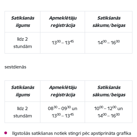
Satikšanās
Apmeklētāju
Satikšanās
ilgums
reģistrācija
sākums/beigas
līdz 2
00
45
00
00
13
– 13
14
– 16
stundām
sestdienās
Satikšanās
Apmeklētāju
Satikšanās
ilgums
reģistrācija
sākums/beigas
30
30
00
00
līdz 2
08
– 09
un
10
– 12
un
00
45
00
00
stundām
13
– 13
14
– 16
Ilgstošās satikšanas notiek stingri pēc apstiprināta grafika