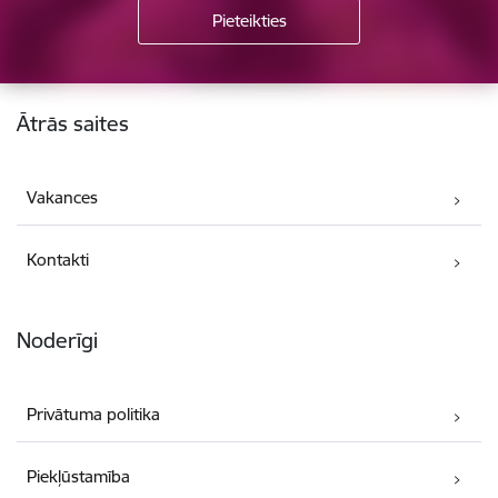
Kājene
Ātrās saites
Vakances
Kontakti
Noderīgi
Privātuma politika
Piekļūstamība