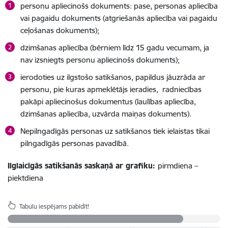
personu apliecinošs dokuments: pase, personas apliecība
vai pagaidu dokuments (atgriešanās apliecība vai pagaidu
ceļošanas dokuments);
dzimšanas apliecība (bērniem līdz 15 gadu vecumam, ja
nav izsniegts personu apliecinošs dokuments);
ierodoties uz ilgstošo satikšanos, papildus jāuzrāda ar
personu, pie kuras apmeklētājs ieradies, radniecības
pakāpi apliecinošus dokumentus (laulības apliecība,
dzimšanas apliecība, uzvārda maiņas dokuments).
Nepilngadīgās personas uz satikšanos tiek ielaistas tikai
pilngadīgās personas pavadībā.
Ilglaicīgās satikšanās saskaņā ar grafiku:
pirmdiena –
piektdiena
Tabulu iespējams pabīdīt!