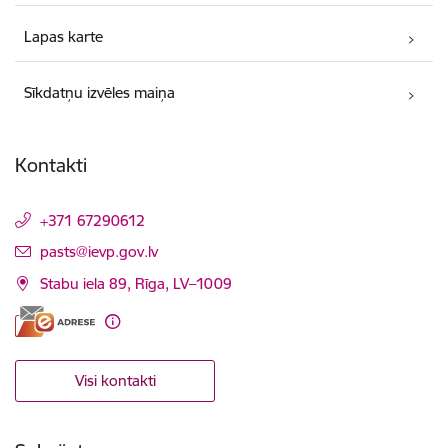
Lapas karte
Sīkdatņu izvēles maiņa
Kontakti
+371 67290612
E-pasts:
pasts@ievp.gov.lv
Stabu iela 89, Rīga, LV–1009
Visi kontakti