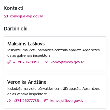
Kontakti
E-pasts:
konvojs@ievp.gov.lv
Darbinieki
Maksims Laškovs
Ieslodzījuma vietu pārvaldes centrālā aparāta Apsardzes
daļas galvenais inspektors
+371 28678992
E-pasts:
konvojs@ievp.gov.lv
Veronika Andžāne
Ieslodzījuma vietu pārvaldes centrālā aparāta Apsardzes
daļas vecākā inspektore
+371 26277735
E-pasts:
konvojs@ievp.gov.lv