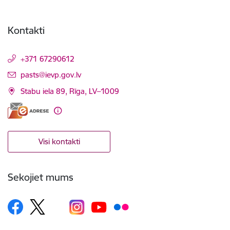
Kontakti
+371 67290612
E-pasts:
pasts@ievp.gov.lv
Stabu iela 89, Rīga, LV–1009
Visi kontakti
Sekojiet mums