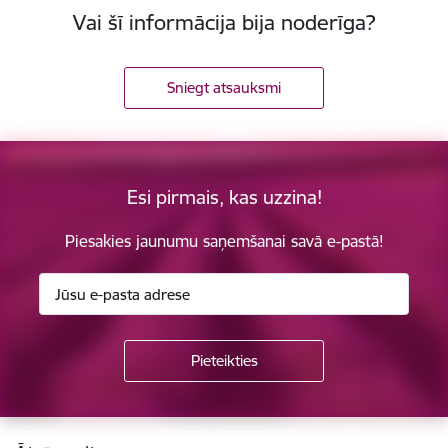
Vai šī informācija bija noderīga?
Sniegt atsauksmi
Esi pirmais, kas uzzina!
Piesakies jaunumu saņemšanai savā e-pastā!
Kājene