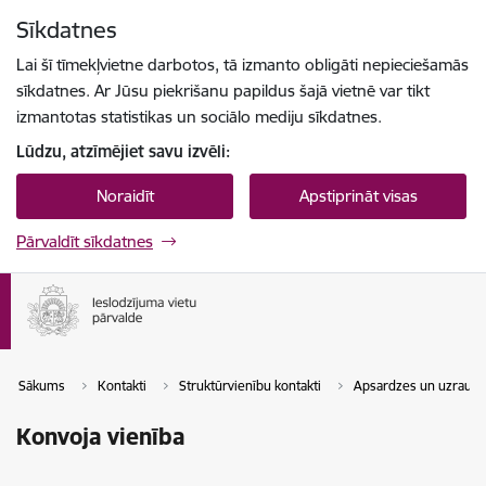
Pāriet uz lapas saturu
Sīkdatnes
Spied
lai meklētu
Enter
Lai šī tīmekļvietne darbotos, tā izmanto obligāti nepieciešamās
sīkdatnes. Ar Jūsu piekrišanu papildus šajā vietnē var tikt
izmantotas statistikas un sociālo mediju sīkdatnes.
Lūdzu, atzīmējiet savu izvēli:
Noraidīt
Apstiprināt visas
Pārvaldīt sīkdatnes
Sākums
Kontakti
Struktūrvienību kontakti
Apsardzes un uzraudz
Konvoja vienība