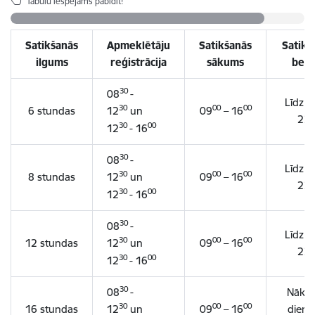
Tabulu iespējams pabīdīt!
Satikšanās
Apmeklētāju
Satikšanās
Satikš
ilgums
reģistrācija
sākums
beig
30
08
-
Līdz pl
30
00
00
6 stundas
12
un
09
– 16
0
22
30
00
12
- 16
30
08
-
Līdz pl
30
00
00
8 stundas
12
un
09
– 16
0
22
30
00
12
- 16
30
08
-
Līdz pl
30
00
00
12 stundas
12
un
09
– 16
0
22
30
00
12
- 16
30
08
-
Nākoš
30
00
00
16 stundas
12
un
09
– 16
dienā