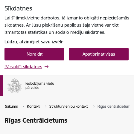
Pāriet uz lapas saturu
Sīkdatnes
Spied
lai meklētu
Enter
Lai šī tīmekļvietne darbotos, tā izmanto obligāti nepieciešamās
sīkdatnes. Ar Jūsu piekrišanu papildus šajā vietnē var tikt
izmantotas statistikas un sociālo mediju sīkdatnes.
Lūdzu, atzīmējiet savu izvēli:
Noraidīt
Apstiprināt visas
Pārvaldīt sīkdatnes
Sākums
Kontakti
Struktūrvienību kontakti
Rīgas Centrālcietums
Rīgas Centrālcietums