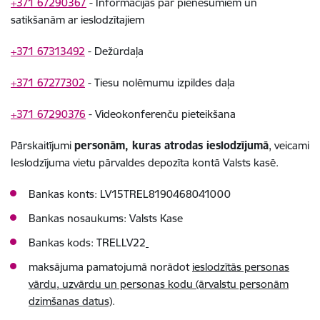
+371 67290367
- Informācijas par pienesumiem un
satikšanām ar ieslodzītajiem
+371 67313492
- Dežūrdaļa
+371 67277302
- Tiesu nolēmumu izpildes daļa
+371 67290376
- Videokonferenču pieteikšana
Pārskaitījumi
personām, kuras atrodas ieslodzījumā
, veicami
Ieslodzījuma vietu pārvaldes depozīta kontā Valsts kasē.
Bankas konts: LV15TREL8190468041000
Bankas nosaukums: Valsts Kase
Bankas kods: TRELLV22
maksājuma pamatojumā norādot
ieslodzītās personas
vārdu, uzvārdu un personas kodu (ārvalstu personām
dzimšanas datus)
.