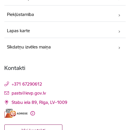
Piekļūstamība
Lapas karte
Sīkdatņu izvēles maiņa
Kontakti
+371 67290612
E-pasts:
pasts@ievp.gov.lv
Stabu iela 89, Rīga, LV–1009