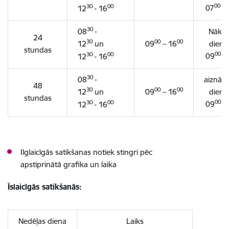
00
30
00
07
- 
12
- 16
30
08
-
Nākoš
24
30
00
00
12
un
09
– 16
dienā
stundas
00
30
00
09
- 
12
- 16
30
08
-
aiznāk
48
30
00
00
12
un
09
– 16
dienā
stundas
00
30
00
09
- 
12
- 16
Ilglaicīgās satikšanas notiek stingri pēc
apstiprinātā grafika un laika
Īslaicīgās satikšanās:
Nedēļas diena
Laiks