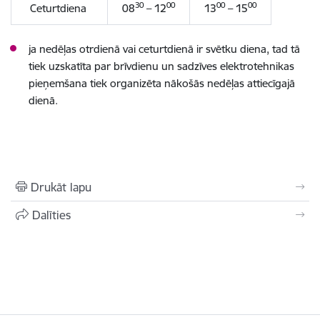
30
00
00
00
Ceturtdiena
08
– 12
13
– 15
ja nedēļas otrdienā vai ceturtdienā ir svētku diena, tad tā
tiek uzskatīta par brīvdienu un sadzīves elektrotehnikas
pieņemšana tiek organizēta nākošās nedēļas attiecīgajā
dienā
.
Drukāt lapu
Dalīties