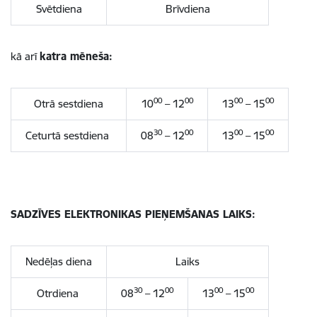
Svētdiena
Brīvdiena
kā arī
katra mēneša:
00
00
00
00
Otrā sestdiena
10
– 12
13
– 15
30
00
00
00
Ceturtā sestdiena
08
– 12
13
– 15
SADZĪVES ELEKTRONIKAS PIEŅEMŠANAS LAIKS:
Nedēļas diena
Laiks
30
00
00
00
Otrdiena
08
– 12
13
– 15