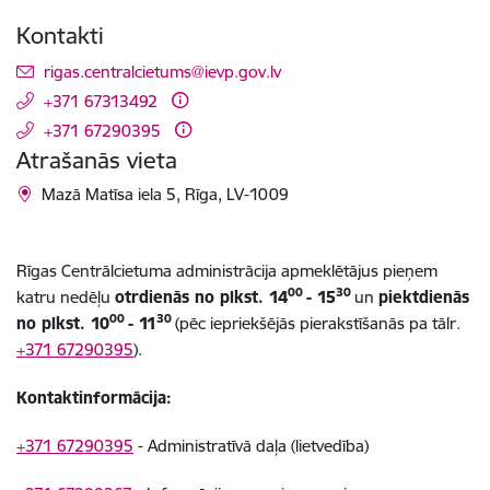
Kontakti
E-pasts:
rigas.centralcietums@ievp.gov.lv
+371 67313492
+371 67290395
Atrašanās vieta
Mazā Matīsa iela 5, Rīga, LV-1009
Rīgas Centrālcietuma administrācija apmeklētājus pieņem
00
30
katru nedēļu
otrdienās no plkst. 14
- 15
un
piektdienās
00
30
no plkst. 10
- 11
(
pēc iepriekšējās pierakstīšanās pa tālr.
+371 67290395
).
Kontaktinformācija:
+371 67290395
-
Administratīvā daļa (lietvedība)