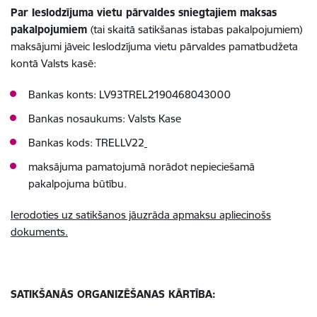
Par Ieslodzījuma vietu pārvaldes sniegtajiem maksas
pakalpojumiem
(tai skaitā satikšanas istabas pakalpojumiem)
maksājumi jāveic Ieslodzījuma vietu pārvaldes pamatbudžeta
kontā Valsts kasē:
Bankas konts: LV93TREL2190468043000
Bankas nosaukums: Valsts Kase
Bankas kods: TRELLV22
maksājuma pamatojumā norādot nepieciešamā
pakalpojuma būtību.
Ierodoties uz satikšanos jāuzrāda apmaksu apliecinošs
dokuments.
SATIKŠANĀS ORGANIZĒŠANAS KĀRTĪBA: