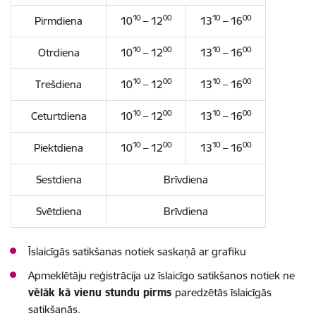
10
00
10
00
Pirmdiena
10
– 12
13
– 16
10
00
10
00
Otrdiena
10
– 12
13
– 16
10
00
10
00
Trešdiena
10
– 12
13
– 16
10
00
10
00
Ceturtdiena
10
– 12
13
– 16
10
00
10
00
Piektdiena
10
– 12
13
– 16
Sestdiena
Brīvdiena
Svētdiena
Brīvdiena
Īslaicīgās satikšanas notiek
saskaņā ar grafiku
Apmeklētāju reģistrācija uz īslaicīgo satikšanos notiek ne
vēlāk kā vienu stundu pirms
paredzētās īslaicīgās
satikšanās.