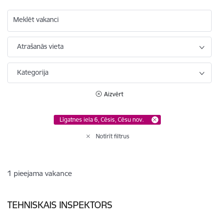
Meklēt vakanci
Atrašanās vieta
Kategorija
Aizvērt
Līgatnes iela 6, Cēsis, Cēsu nov.
Notīrīt filtrus
1
pieejama vakance
TEHNISKAIS INSPEKTORS