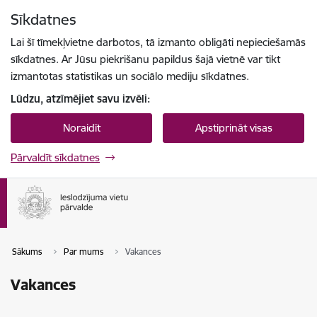
Pāriet uz lapas saturu
Sīkdatnes
Spied
lai meklētu
Enter
Lai šī tīmekļvietne darbotos, tā izmanto obligāti nepieciešamās
sīkdatnes. Ar Jūsu piekrišanu papildus šajā vietnē var tikt
izmantotas statistikas un sociālo mediju sīkdatnes.
Lūdzu, atzīmējiet savu izvēli:
Noraidīt
Apstiprināt visas
Pārvaldīt sīkdatnes
Sākums
Par mums
Vakances
Vakances