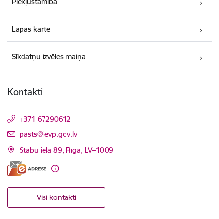
Piekļūstamība
Lapas karte
Sīkdatņu izvēles maiņa
Kontakti
+371 67290612
E-pasts:
pasts@ievp.gov.lv
Stabu iela 89, Rīga, LV–1009
Visi kontakti