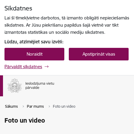
Pāriet uz lapas saturu
Sīkdatnes
Spied
lai meklētu
Enter
Lai šī tīmekļvietne darbotos, tā izmanto obligāti nepieciešamās
sīkdatnes. Ar Jūsu piekrišanu papildus šajā vietnē var tikt
izmantotas statistikas un sociālo mediju sīkdatnes.
Lūdzu, atzīmējiet savu izvēli:
Noraidīt
Apstiprināt visas
Pārvaldīt sīkdatnes
Sākums
Par mums
Foto un video
Foto un video