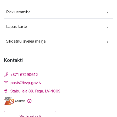
Piekļūstamība
Lapas karte
Sīkdatņu izvēles maiņa
Kontakti
+371 67290612
E-pasts:
pasts@ievp.gov.lv
Stabu iela 89, Rīga, LV–1009
Visi kontakti