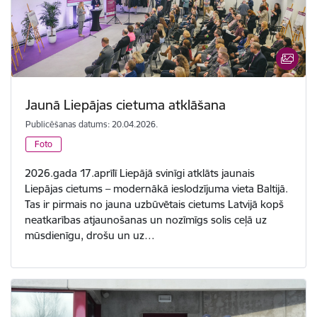
Jaunā Liepājas cietuma atklāšana
Publicēšanas datums: 20.04.2026.
Foto
2026.gada 17.aprīlī Liepājā svinīgi atklāts jaunais
Liepājas cietums – modernākā ieslodzījuma vieta Baltijā.
Tas ir pirmais no jauna uzbūvētais cietums Latvijā kopš
neatkarības atjaunošanas un nozīmīgs solis ceļā uz
mūsdienīgu, drošu un uz…