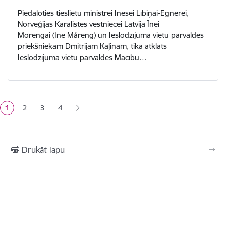
Piedaloties tieslietu ministrei Inesei Lībiņai-Egnerei,
Norvēģijas Karalistes vēstniecei Latvijā Īnei
Morengai (Ine Måreng) un Ieslodzījuma vietu pārvaldes
priekšniekam Dmitrijam Kaļinam, tika atklāts
Ieslodzījuma vietu pārvaldes Mācību…
Lapošana
1
2
3
4
Pašreizējā lapa
Lapa
Lapa
Lapa
Drukāt lapu