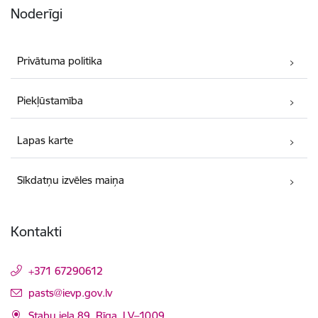
Noderīgi
Privātuma politika
Piekļūstamība
Lapas karte
Sīkdatņu izvēles maiņa
Kontakti
+371 67290612
E-pasts:
pasts@ievp.gov.lv
Stabu iela 89, Rīga, LV–1009