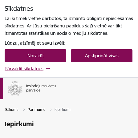
Pāriet uz lapas saturu
Sīkdatnes
Spied
lai meklētu
Enter
Lai šī tīmekļvietne darbotos, tā izmanto obligāti nepieciešamās
sīkdatnes. Ar Jūsu piekrišanu papildus šajā vietnē var tikt
izmantotas statistikas un sociālo mediju sīkdatnes.
Lūdzu, atzīmējiet savu izvēli:
Noraidīt
Apstiprināt visas
Pārvaldīt sīkdatnes
Sākums
Par mums
Iepirkumi
Iepirkumi