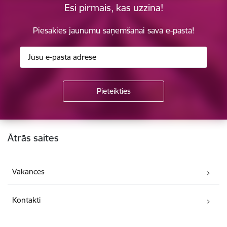
Esi pirmais, kas uzzina!
Piesakies jaunumu saņemšanai savā e-pastā!
Kājene
Ātrās saites
Vakances
Kontakti