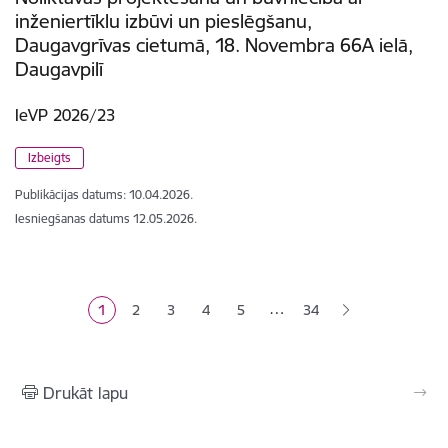
inženiertīklu izbūvi un pieslēgšanu,
Daugavgrīvas cietumā, 18. Novembra 66A ielā,
Daugavpilī
IeVP 2026/23
Izbeigts
Publikācijas datums:
10.04.2026.
Iesniegšanas datums
12.05.2026.
Lapošana
…
1
2
3
4
5
34
Pašreizējā lapa
Lapa
Lapa
Lapa
Lapa
Drukāt lapu