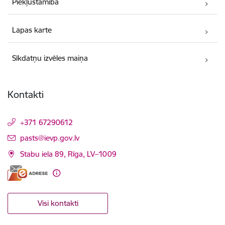
Piekļūstamība
Lapas karte
Sīkdatņu izvēles maiņa
Kontakti
+371 67290612
E-pasts:
pasts@ievp.gov.lv
Stabu iela 89, Rīga, LV–1009
Visi kontakti