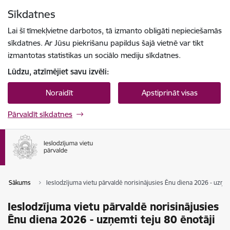
Pāriet uz lapas saturu
Sīkdatnes
Spied
lai meklētu
Enter
Lai šī tīmekļvietne darbotos, tā izmanto obligāti nepieciešamās
sīkdatnes. Ar Jūsu piekrišanu papildus šajā vietnē var tikt
izmantotas statistikas un sociālo mediju sīkdatnes.
Lūdzu, atzīmējiet savu izvēli:
Noraidīt
Apstiprināt visas
Pārvaldīt sīkdatnes
Sākums
Ieslodzījuma vietu pārvaldē norisinājusies Ēnu diena 2026 - uzņem
Ieslodzījuma vietu pārvaldē norisinājusies
Ēnu diena 2026 - uzņemti teju 80 ēnotāji