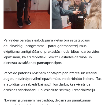
Pārvaldes pārstāvji ieslodzījuma vietās bija sagatavojuši
daudzveidīgu programma – paraugdemonstrējumus,
ekipējuma izmēģināšanu, praktiskās nodarbības, darba vides
iepazīšanu, kā arī teorētisku ieskatu iestādes darbībā un
dienesta uzsākšanas pamatprincipos.
Pārvalde pateicas ikvienam ēnotājam par interesi un iesaisti,
augstu novērtējot vēlmi iepazīt mūsu nodarbināto ikdienu. Tas
ir atbildīgs un sabiedrībai nozīmīgs darbs, kas vērsts uz
drošības stiprināšanu un ieslodzīto sekmīgu resocializāciju.
Novēlam jauniešiem neatlaidību, drosmi un panākumus