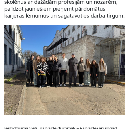
skolēnus ar dažādām profesijām un nozarēm,
palīdzot jauniešiem pieņemt pārdomātus
karjeras lēmumus un sagatavoties darba tirgum.
Ieslodzījuma vietu pārvalde (turpmāk – Pārvalde) arī šogad