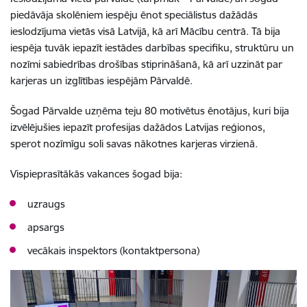
piedāvāja skolēniem iespēju ēnot speciālistus dažādās
ieslodzījuma vietās visā Latvijā, kā arī Mācību centrā. Tā bija
iespēja tuvāk iepazīt iestādes darbības specifiku, struktūru un
nozīmi sabiedrības drošības stiprināšanā, kā arī uzzināt par
karjeras un izglītības iespējām Pārvaldē.
Šogad Pārvalde uzņēma teju 80 motivētus ēnotājus, kuri bija
izvēlējušies iepazīt profesijas dažādos Latvijas reģionos,
sperot nozīmīgu soli savas nākotnes karjeras virzienā.
Vispieprasītākās vakances šogad bija:
uzraugs
apsargs
vecākais inspektors (kontaktpersona)