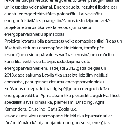
rekomendācijas iestāžu energoefektivitātes paaugstināšanai
un ilgtspējas veicināšanai. Energoauditu rezultāti liecina par
augstu energoefektivitātes potenciālu. Lai veicinātu
energoefektivitātes paaugstināšanos ieslodzījumu vietās,
projekta ietvaros tika veikta ieslodzījumu vietu
energopārvaldnieku apmācības.
Projekta ietvaros bija paredzēts veikt apmācības tikai Rīgas un
Jēkabpils cietumu energopārvaldniekiem, tomēr pēc
Ieslodzījumu vietu pārvaldes vadības ierosinājuma mācību
kursi tika veikti visu Latvijas ieslodzījuma vietu
energopārvaldniekiem. Tādējādi 2012.gada beigās un
2013.gada sākumā Latvijā tika uzsākta līdz šim nebijusi
apmācība, paaugstinot cietumu energopārvaldnieku
zināšanas un izpratni par ilgtspējīgu un energoefektīvu
energopārvaldību. Apmācībām tika piesaistīti augsti kvalificēti
speciālisti savās jomās kā, piemēram, Dr.sc.ing. Agris
Kamenders, Dr.sc.ing. Gatis Žogla u.c.
Ieslodzījuma vietu energopārvaldnieki tika iepazīstināti ar
tādām tēmām kā atjaunojamie energoresursi, enerģijas