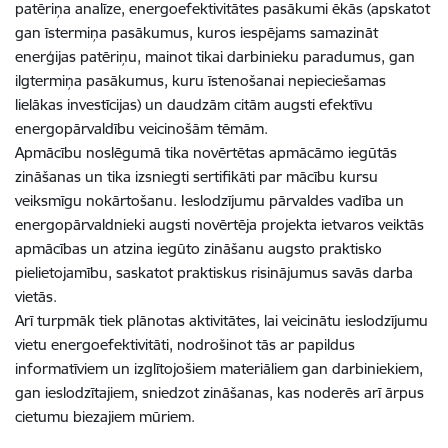
patēriņa analīze, energoefektivitātes pasākumi ēkās (apskatot
gan īstermiņa pasākumus, kuros iespējams samazināt
enerģijas patēriņu, mainot tikai darbinieku paradumus, gan
ilgtermiņa pasākumus, kuru īstenošanai nepieciešamas
lielākas investīcijas) un daudzām citām augsti efektīvu
energopārvaldību veicinošām tēmām.
Apmācību noslēgumā tika novērtētas apmācāmo iegūtās
zināšanas un tika izsniegti sertifikāti par mācību kursu
veiksmīgu nokārtošanu. Ieslodzījumu pārvaldes vadība un
energopārvaldnieki augsti novērtēja projekta ietvaros veiktās
apmācības un atzina iegūto zināšanu augsto praktisko
pielietojamību, saskatot praktiskus risinājumus savās darba
vietās.
Arī turpmāk tiek plānotas aktivitātes, lai veicinātu ieslodzījumu
vietu energoefektivitāti, nodrošinot tās ar papildus
informatīviem un izglītojošiem materiāliem gan darbiniekiem,
gan ieslodzītajiem, sniedzot zināšanas, kas noderēs arī ārpus
cietumu biezajiem mūriem.