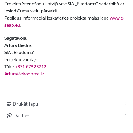
Projekta īstenošanu Latvijā veic SIA „Ekodoma” sadarbībā ar
Ieslodzījuma vietu pārvaldi.
Papildus informācijai ieskatieties projekta mājas lapā
www.e-
seap.eu
.
Sagatavoja:
Artūrs Biedris
SIA „Ekodoma”
Projektu vadītājs
Tālr.:
+371 67323212
Arturs@ekodoma.lv
Drukāt lapu
Dalīties