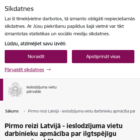
Pāriet uz lapas saturu
Sīkdatnes
Spied
lai meklētu
Enter
Lai šī tīmekļvietne darbotos, tā izmanto obligāti nepieciešamās
sīkdatnes. Ar Jūsu piekrišanu papildus šajā vietnē var tikt
izmantotas statistikas un sociālo mediju sīkdatnes.
Lūdzu, atzīmējiet savu izvēli:
Noraidīt
Apstiprināt visas
Pārvaldīt sīkdatnes
Sākums
Pirmo reizi Latvijā - ieslodzījuma vietu darbinieku apmācība par i
Pirmo reizi Latvijā - ieslodzījuma vietu
darbinieku apmācība par ilgtspējīgu