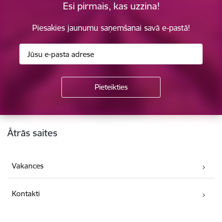
Esi pirmais, kas uzzina!
Piesakies jaunumu saņemšanai savā e-pastā!
Kājene
Ātrās saites
Vakances
Kontakti