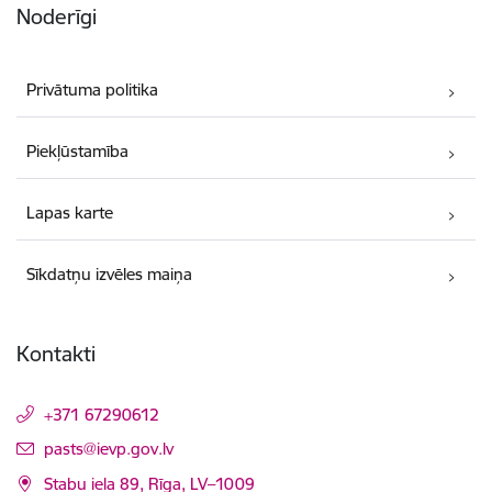
Noderīgi
Privātuma politika
Piekļūstamība
Lapas karte
Sīkdatņu izvēles maiņa
Kontakti
+371 67290612
E-pasts:
pasts@ievp.gov.lv
Stabu iela 89, Rīga, LV–1009