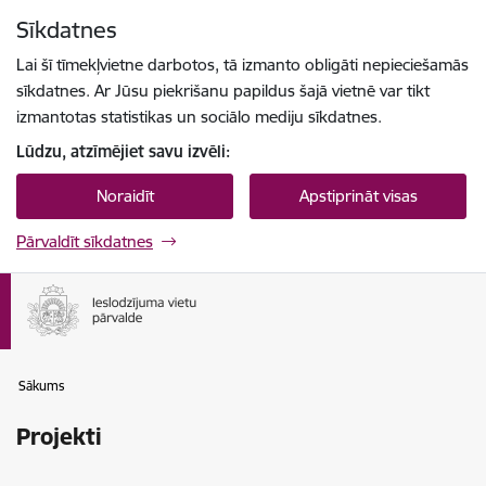
Pāriet uz lapas saturu
Sīkdatnes
Spied
lai meklētu
Enter
Lai šī tīmekļvietne darbotos, tā izmanto obligāti nepieciešamās
sīkdatnes. Ar Jūsu piekrišanu papildus šajā vietnē var tikt
izmantotas statistikas un sociālo mediju sīkdatnes.
Lūdzu, atzīmējiet savu izvēli:
Noraidīt
Apstiprināt visas
Pārvaldīt sīkdatnes
Sākums
Projekti