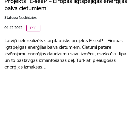
Projekts "E-seaP – Eiropas ilgtspējīgas enerģijas
balva cietumiem"
Statuss:
Noslēdzies
01.12.2012.
ESF
Latvijā tiek realizēts starptautisks projekts E-seaP – Eiropas
ilgtspējīgas enerģijas balva cietumiem. Cietumi patērē
ievērojamu enerģijas daudzumu savu izmēru, esošo ēku tipa
un to pastāvīgās izmantošanas dēļ. Turklāt, pieaugošās
enerģijas izmaksas…