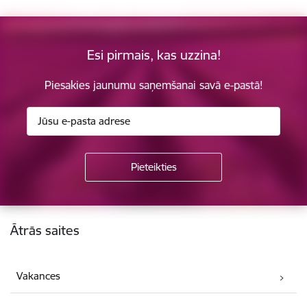
Esi pirmais, kas uzzina!
Piesakies jaunumu saņemšanai savā e-pastā!
Kājene
Ātrās saites
Vakances