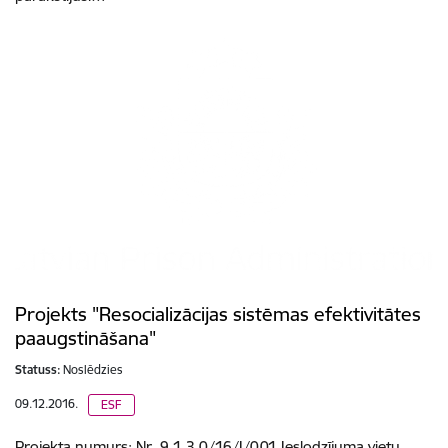
Projekts "Resocializācijas sistēmas efektivitātes
paaugstināšana"
Statuss:
Noslēdzies
09.12.2016.
ESF
Projekta numurs: Nr. 9.1.3.0/16/I/001 Ieslodzījuma vietu