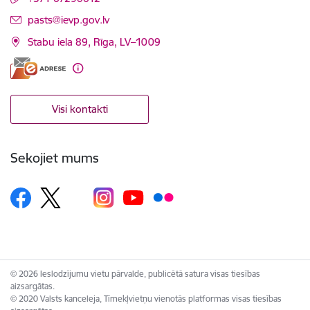
E-pasts:
pasts@ievp.gov.lv
Stabu iela 89, Rīga, LV–1009
Visi kontakti
Sekojiet mums
© 2026 Ieslodzījumu vietu pārvalde, publicētā satura visas tiesības
aizsargātas.
© 2020 Valsts kanceleja, Tīmekļvietņu vienotās platformas visas tiesības