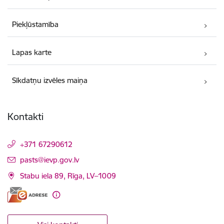
Piekļūstamība
Lapas karte
Sīkdatņu izvēles maiņa
Kontakti
+371 67290612
E-pasts:
pasts@ievp.gov.lv
Stabu iela 89, Rīga, LV–1009