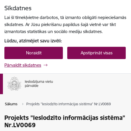
Pāriet uz lapas saturu
Sīkdatnes
Spied
lai meklētu
Enter
Lai šī tīmekļvietne darbotos, tā izmanto obligāti nepieciešamās
sīkdatnes. Ar Jūsu piekrišanu papildus šajā vietnē var tikt
izmantotas statistikas un sociālo mediju sīkdatnes.
Lūdzu, atzīmējiet savu izvēli:
Noraidīt
Apstiprināt visas
Pārvaldīt sīkdatnes
Sākums
Projekts "Ieslodzīto informācijas sistēma" Nr.LV0069
Projekts "Ieslodzīto informācijas sistēma"
Nr.LV0069