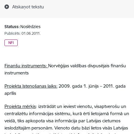
Atskaņot tekstu
Statuss:
Noslēdzies
Publicēts: 01.06.2011.
NFI
Finanšu instruments:
Norvēģijas valdības divpusējais finanšu
instruments
Projekta īstenošanas laiks:
2009. gada 1. jūnijs – 2011. gada
aprīlis
Projekta mērķis
: izstrādāt un ieviest vienotu, visaptverošu un
centralizētu informācijas sistēmu, kurā ērti lietojamā formā un
veidā, tiks apkopota visa informācija par Latvijas cietumos
ieslodzītajām personām. Vienoto datu bāzi lietos visās Latvijas