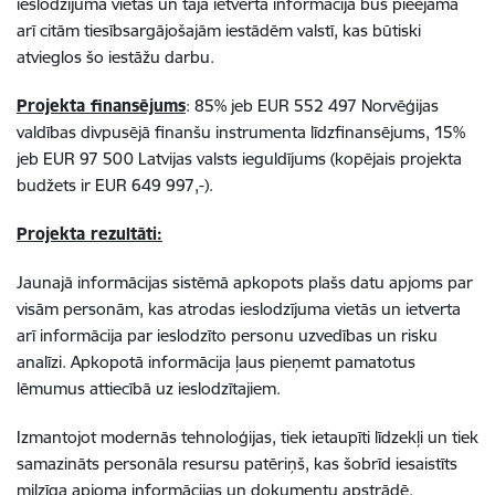
ieslodzījuma vietās un tajā ietvertā informācija būs pieejama
arī citām tiesībsargājošajām iestādēm valstī, kas būtiski
atvieglos šo iestāžu darbu.
Projekta finansējums
: 85% jeb EUR 552 497 Norvēģijas
valdības divpusējā finanšu instrumenta līdzfinansējums, 15%
jeb EUR 97 500 Latvijas valsts ieguldījums (kopējais projekta
budžets ir EUR 649 997,-).
Projekta rezultāti:
Jaunajā informācijas sistēmā apkopots plašs datu apjoms par
visām personām, kas atrodas ieslodzījuma vietās un ietverta
arī informācija par ieslodzīto personu uzvedības un risku
analīzi. Apkopotā informācija ļaus pieņemt pamatotus
lēmumus attiecībā uz ieslodzītajiem.
Izmantojot modernās tehnoloģijas, tiek ietaupīti līdzekļi un tiek
samazināts personāla resursu patēriņš, kas šobrīd iesaistīts
milzīga apjoma informācijas un dokumentu apstrādē.