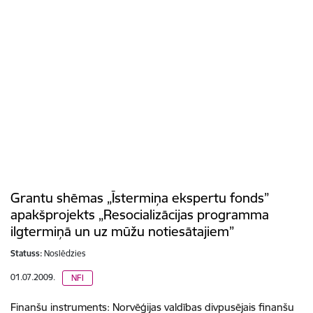
Grantu shēmas „Īstermiņa ekspertu fonds”
apakšprojekts „Resocializācijas programma
ilgtermiņā un uz mūžu notiesātajiem”
Statuss:
Noslēdzies
01.07.2009.
NFI
Finanšu instruments: Norvēģijas valdības divpusējais finanšu