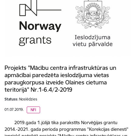
Projekts "Mācību centra infrastruktūras un
apmācībai paredzēta ieslodzījuma vietas
paraugkorpusa izveide Olaines cietuma
teritorijā" Nr.1-6.4/2-2019
Statuss:
Noslēdzies
01.07.2019.
NFI
2019.gada 1.jūlijā tika parakstīts Norvēģijas grantu
2014.-2021. gada perioda programmas "Korekcijas dienesti"
iepriekš noteiktā projekta "Mācību centra infrastruktūras un