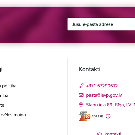
i
Kontakti
 politika
+371 67290612
E-pasts:
pasts@ievp.gov.lv
mība
Stabu iela 89, Rīga, LV
te
izvēles maiņa
Visi kontakti