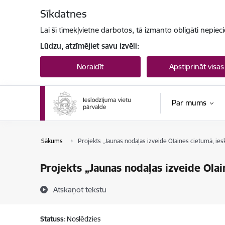
Pāriet uz lapas saturu
Sīkdatnes
Lai šī tīmekļvietne darbotos, tā izmanto obligāti nepiec
Lūdzu, atzīmējiet savu izvēli:
Noraidīt
Apstiprināt visas
Par mums
Sākums
Projekts „Jaunas nodaļas izveide Olaines cietumā, ie
Projekts „Jaunas nodaļas izveide Ola
Atskaņot tekstu
Statuss:
Noslēdzies