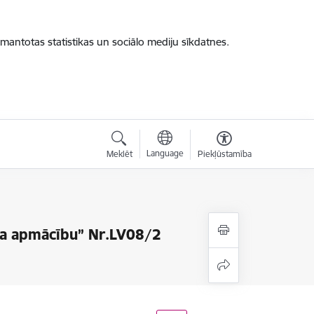
zmantotas statistikas un sociālo mediju sīkdatnes.
Language
Meklēt
Piekļūstamība
āla apmācību” Nr.LV08/2