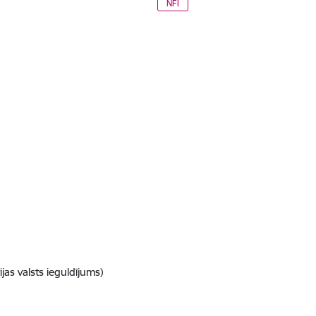
NFI
as valsts ieguldījums)