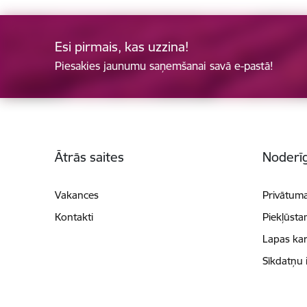
Esi pirmais, kas uzzina!
Piesakies jaunumu saņemšanai savā e-pastā!
Kājene
Ātrās saites
Noderīg
Vakances
Privātuma
Kontakti
Piekļūsta
Lapas kar
Sīkdatņu 