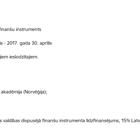
 finanšu instruments
 - 2017. gada 30. aprīlis
iem ieslodzītajiem.
akadēmija (Norvēģija);
 valdības divpusējā finanšu instrumenta līdzfinansējums, 15% Latvij