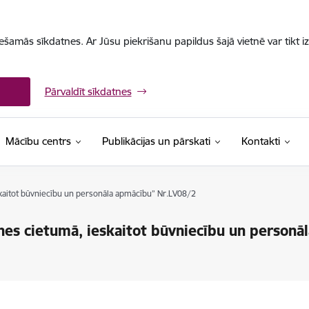
iešamās sīkdatnes. Ar Jūsu piekrišanu papildus šajā vietnē var tikt i
Pārvaldīt sīkdatnes
Mācību centrs
Publikācijas un pārskati
Kontakti
skaitot būvniecību un personāla apmācību” Nr.LV08/2
ines cietumā, ieskaitot būvniecību un person