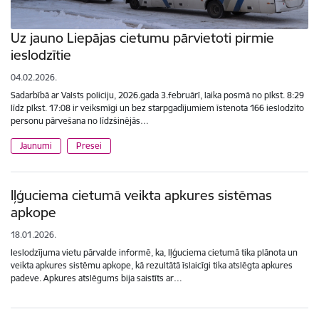
Uz jauno Liepājas cietumu pārvietoti pirmie
ieslodzītie
04.02.2026.
Sadarbībā ar Valsts policiju, 2026.gada 3.februārī, laika posmā no plkst. 8:29
līdz plkst. 17:08 ir veiksmīgi un bez starpgadījumiem īstenota 166 ieslodzīto
personu pārvešana no līdzšinējās…
Jaunumi
Presei
Iļģuciema cietumā veikta apkures sistēmas
apkope
18.01.2026.
Ieslodzījuma vietu pārvalde informē, ka, Iļģuciema cietumā tika plānota un
veikta apkures sistēmu apkope, kā rezultātā īslaicīgi tika atslēgta apkures
padeve. Apkures atslēgums bija saistīts ar…