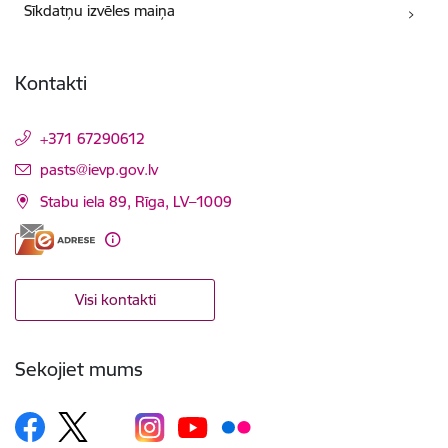
Sīkdatņu izvēles maiņa
Kontakti
+371 67290612
E-pasts:
pasts@ievp.gov.lv
Stabu iela 89, Rīga, LV–1009
Visi kontakti
Sekojiet mums