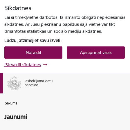
Pāriet uz lapas saturu
Sīkdatnes
Spied
lai meklētu
Enter
Lai šī tīmekļvietne darbotos, tā izmanto obligāti nepieciešamās
sīkdatnes. Ar Jūsu piekrišanu papildus šajā vietnē var tikt
izmantotas statistikas un sociālo mediju sīkdatnes.
Lūdzu, atzīmējiet savu izvēli:
Noraidīt
Apstiprināt visas
Pārvaldīt sīkdatnes
Sākums
Jaunumi