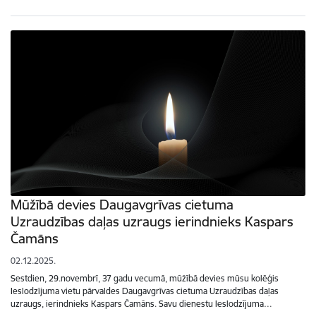
Mūžībā devies Daugavgrīvas cietuma
Uzraudzības daļas uzraugs ierindnieks Kaspars
Čamāns
02.12.2025.
Sestdien, 29.novembrī, 37 gadu vecumā, mūžībā devies mūsu kolēģis
Ieslodzījuma vietu pārvaldes Daugavgrīvas cietuma Uzraudzības daļas
uzraugs, ierindnieks Kaspars Čamāns. Savu dienestu Ieslodzījuma…