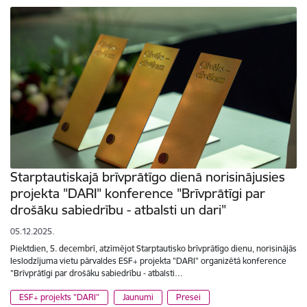
Starptautiskajā brīvprātīgo dienā norisinājusies
projekta "DARI" konference "Brīvprātīgi par
drošāku sabiedrību - atbalsti un dari"
05.12.2025.
Piektdien, 5. decembrī, atzīmējot Starptautisko brīvprātīgo dienu, norisinājās
Ieslodzījuma vietu pārvaldes ESF+ projekta "DARI" organizētā konference
"Brīvprātīgi par drošāku sabiedrību - atbalsti…
ESF+ projekts "DARI"
Jaunumi
Presei