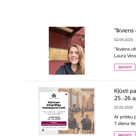
"Ikviens
02.04.2025.
"Ikviens ci
Laura Vino
Jaunumi
Kļūsti p
25.-26.ap
25.03.2025.
Ar prieku 
1.diena tik
Jaunumi