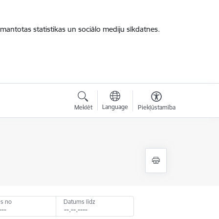
zmantotas statistikas un sociālo mediju sīkdatnes.
Language
Meklēt
Piekļūstamība
s no
Datums līdz