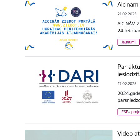
Aicinām 
21.02.2025.
AICINĀM Z
24.februārī
Jaunumi
Par aktu
ieslodzī
17.02.2025.
2024.gads E
pārsniedzo
ESF+ proje
Video at