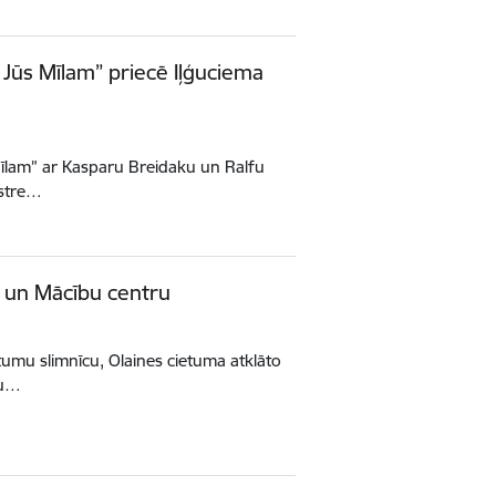
 Jūs Mīlam” priecē Iļģuciema
 Mīlam” ar Kasparu Breidaku un Ralfu
istre…
u un Mācību centru
tumu slimnīcu, Olaines cietuma atklāto
bu…