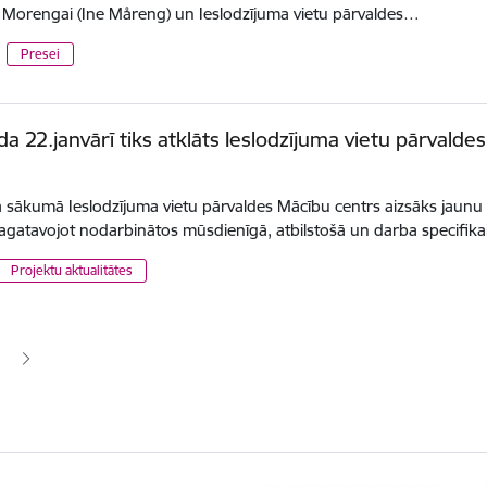
ei Morengai (Ine Måreng) un Ieslodzījuma vietu pārvaldes…
Presei
a 22.janvārī tiks atklāts Ieslodzījuma vietu pārvalde
sākumā Ieslodzījuma vietu pārvaldes Mācību centrs aizsāks jaunu 
agatavojot nodarbinātos mūsdienīgā, atbilstošā un darba specifik
Projektu aktualitātes