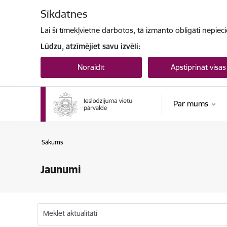
Pāriet uz lapas saturu
Sīkdatnes
Lai šī tīmekļvietne darbotos, tā izmanto obligāti nepiec
Lūdzu, atzīmējiet savu izvēli:
Noraidīt
Apstiprināt visas
Par mums
Sākums
Jaunumi
Meklēt aktualitāti