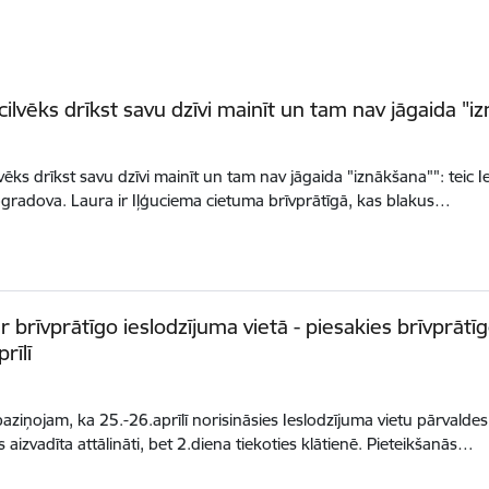
 cilvēks drīkst savu dzīvi mainīt un tam nav jāgaida "i
lvēks drīkst savu dzīvi mainīt un tam nav jāgaida "iznākšana"": teic 
gradova. Laura ir Iļģuciema cietuma brīvprātīgā, kas blakus…
ar brīvprātīgo ieslodzījuma vietā - piesakies brīvprāt
rīlī
paziņojam, ka 25.-26.aprīlī norisināsies Ieslodzījuma vietu pārvalde
s aizvadīta attālināti, bet 2.diena tiekoties klātienē. Pieteikšanās…