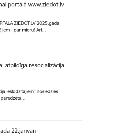
ai portālā www.ziedot.lv
RTĀLĀ ZIEDOT.LV 2025.gada
tājiem - par mieru! Arī…
 atbildīga resocializācija
ja ieslodzītajiem” noslēdzies
ja paredzēts…
ada 22.janvārī