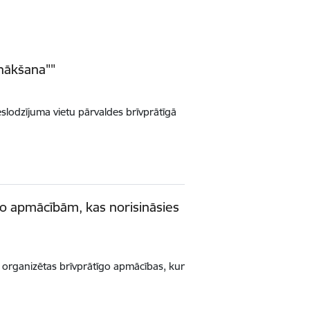
znākšana""
Ieslodzījuma vietu pārvaldes brīvprātīgā
īgo apmācībām, kas norisināsies
s organizētas brīvprātīgo apmācības, kur