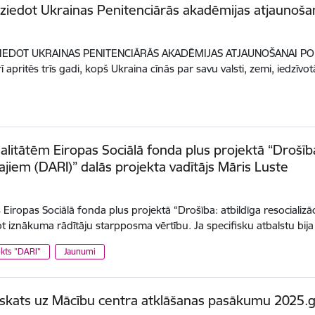
ziedot Ukrainas Penitenciārās akadēmijas atjaunošan
IEDOT UKRAINAS PENITENCIĀRĀS AKADĒMIJAS ATJAUNOŠANAI PO
 apritēs trīs gadi, kopš Ukraina cīnās par savu valsti, zemi, iedzīvo
alitātēm Eiropas Sociālā fonda plus projektā “Drošība:
tajiem (DARI)” dalās projekta vadītājs Māris Luste
iropas Sociālā fonda plus projektā “Drošība: atbildīga resocializāci
t iznākuma rādītāju starpposma vērtību. Ja specifisku atbalstu bi
kts "DARI"
Jaunumi
skats uz Mācību centra atklāšanas pasākumu 2025.g