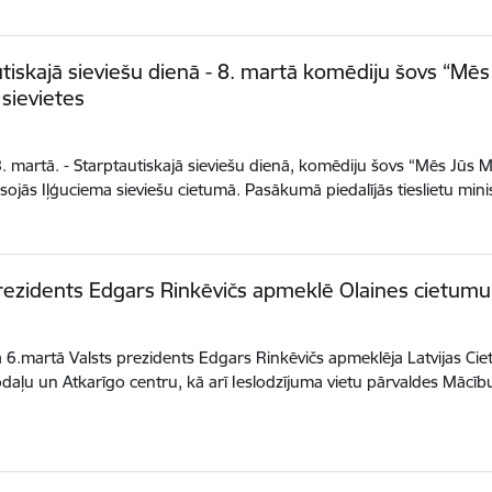
tiskajā sieviešu dienā - 8. martā komēdiju šovs “Mēs
sievietes
8. martā. - Starptautiskajā sieviešu dienā, komēdiju šovs “Mēs Jūs
esojās Iļģuciema sieviešu cietumā. Pasākumā piedalījās tieslietu min
rezidents Edgars Rinkēvičs apmeklē Olaines cietum
6.martā Valsts prezidents Edgars Rinkēvičs apmeklēja Latvijas Cie
odaļu un Atkarīgo centru, kā arī Ieslodzījuma vietu pārvaldes Mācī