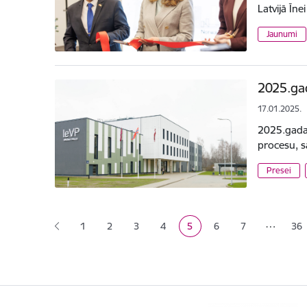
Latvijā Īn
Jaunumi
2025.gad
17.01.2025.
2025.gada 
procesu, s
Presei
Lapošana
…
1
2
3
4
5
6
7
36
Lapa
Lapa
Lapa
Pašreizējā lapa
Lapa
Lapa