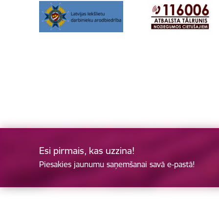
Esi pirmais, kas uzzina!
Piesakies jaunumu saņemšanai savā e-pastā!
Kājene