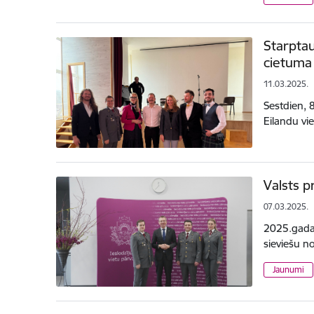
Starptau
cietuma 
11.03.2025.
Sestdien, 
Eilandu vi
Valsts p
07.03.2025.
2025.gada 
sieviešu n
Jaunumi