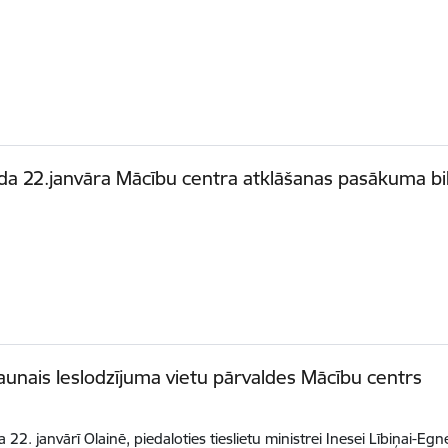
a 22.janvāra Mācību centra atklāšanas pasākuma bil
jaunais Ieslodzījuma vietu pārvaldes Mācību centrs
22. janvārī Olainē, piedaloties tieslietu ministrei Inesei Lībiņai-Egn