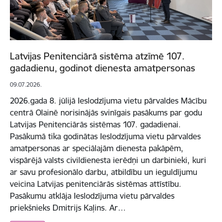
Latvijas Penitenciārā sistēma atzīmē 107.
gadadienu, godinot dienesta amatpersonas
09.07.2026.
2026.gada 8. jūlijā Ieslodzījuma vietu pārvaldes Mācību
centrā Olainē norisinājās svinīgais pasākums par godu
Latvijas Penitenciārās sistēmas 107. gadadienai.
Pasākumā tika godinātas Ieslodzījuma vietu pārvaldes
amatpersonas ar speciālajām dienesta pakāpēm,
vispārējā valsts civildienesta ierēdņi un darbinieki, kuri
ar savu profesionālo darbu, atbildību un ieguldījumu
veicina Latvijas penitenciārās sistēmas attīstību.
Pasākumu atklāja Ieslodzījuma vietu pārvaldes
priekšnieks Dmitrijs Kaļins. Ar…