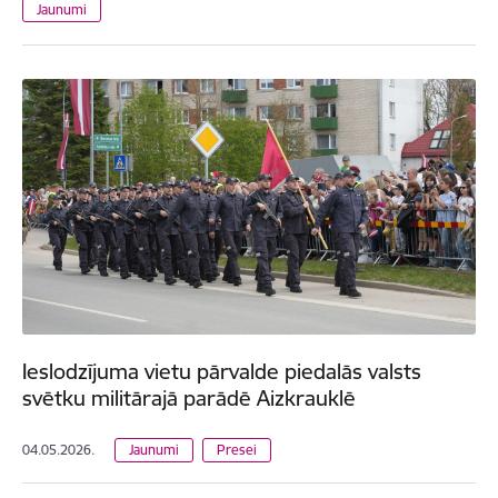
Jaunumi
Ieslodzījuma vietu pārvalde piedalās valsts
svētku militārajā parādē Aizkrauklē
04.05.2026.
Jaunumi
Presei