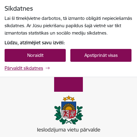
Pāriet uz lapas saturu
Sīkdatnes
Spied
lai meklētu
Enter
Lai šī tīmekļvietne darbotos, tā izmanto obligāti nepieciešamās
sīkdatnes. Ar Jūsu piekrišanu papildus šajā vietnē var tikt
izmantotas statistikas un sociālo mediju sīkdatnes.
Lūdzu, atzīmējiet savu izvēli:
Noraidīt
Apstiprināt visas
Pārvaldīt sīkdatnes
Ieslodzījumu vietu pārvalde