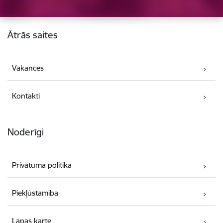
Kājene
Ātrās saites
Vakances
Kontakti
Noderīgi
Privātuma politika
Piekļūstamība
Lapas karte