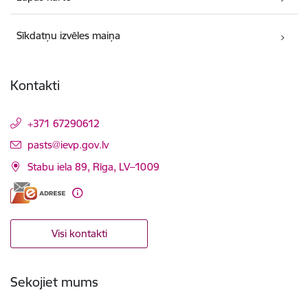
Sīkdatņu izvēles maiņa
Kontakti
+371 67290612
E-pasts:
pasts@ievp.gov.lv
Stabu iela 89, Rīga, LV–1009
Visi kontakti
Sekojiet mums