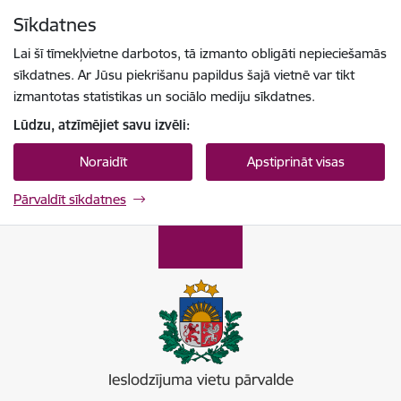
Pāriet uz lapas saturu
Sīkdatnes
Spied
lai meklētu
Enter
Lai šī tīmekļvietne darbotos, tā izmanto obligāti nepieciešamās
sīkdatnes. Ar Jūsu piekrišanu papildus šajā vietnē var tikt
izmantotas statistikas un sociālo mediju sīkdatnes.
Lūdzu, atzīmējiet savu izvēli:
Noraidīt
Apstiprināt visas
Pārvaldīt sīkdatnes
Ieslodzījumu vietu pārvalde