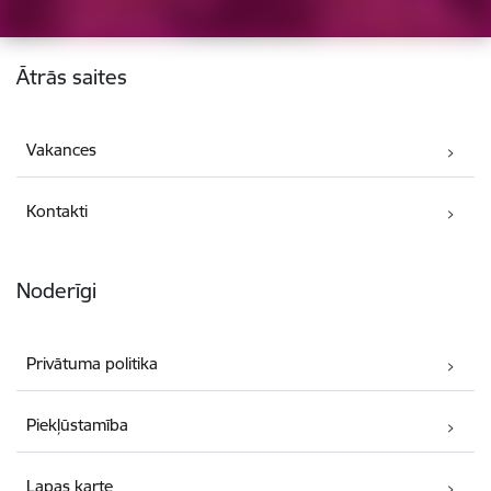
Kājene
Ātrās saites
Vakances
Kontakti
Noderīgi
Privātuma politika
Piekļūstamība
Lapas karte