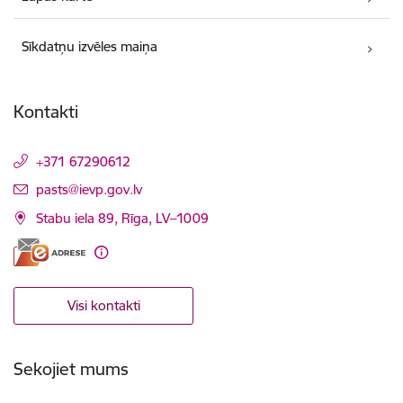
Sīkdatņu izvēles maiņa
Kontakti
+371 67290612
E-pasts:
pasts@ievp.gov.lv
Stabu iela 89, Rīga, LV–1009
Visi kontakti
Sekojiet mums