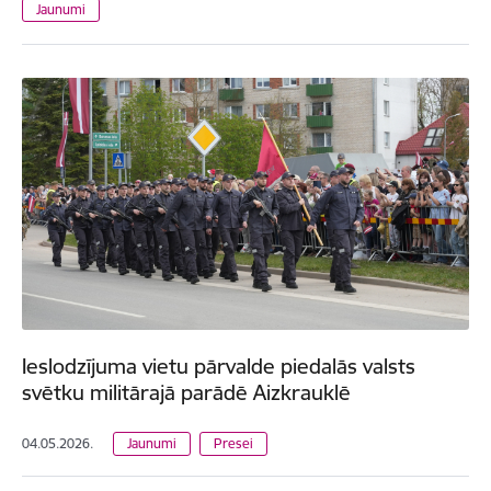
Jaunumi
Ieslodzījuma vietu pārvalde piedalās valsts
svētku militārajā parādē Aizkrauklē
04.05.2026.
Jaunumi
Presei