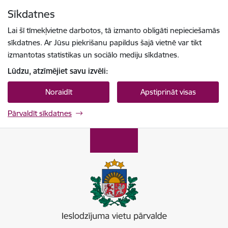
Pāriet uz lapas saturu
Sīkdatnes
Spied
lai meklētu
Enter
Lai šī tīmekļvietne darbotos, tā izmanto obligāti nepieciešamās
sīkdatnes. Ar Jūsu piekrišanu papildus šajā vietnē var tikt
izmantotas statistikas un sociālo mediju sīkdatnes.
Lūdzu, atzīmējiet savu izvēli:
Noraidīt
Apstiprināt visas
Pārvaldīt sīkdatnes
Ieslodzījumu vietu pārvalde