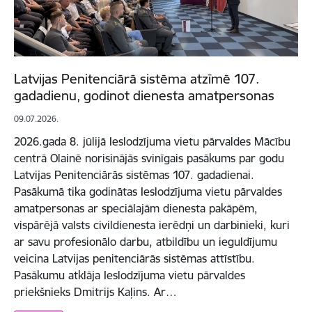
Latvijas Penitenciārā sistēma atzīmē 107.
gadadienu, godinot dienesta amatpersonas
09.07.2026.
2026.gada 8. jūlijā Ieslodzījuma vietu pārvaldes Mācību
centrā Olainē norisinājās svinīgais pasākums par godu
Latvijas Penitenciārās sistēmas 107. gadadienai.
Pasākumā tika godinātas Ieslodzījuma vietu pārvaldes
amatpersonas ar speciālajām dienesta pakāpēm,
vispārējā valsts civildienesta ierēdņi un darbinieki, kuri
ar savu profesionālo darbu, atbildību un ieguldījumu
veicina Latvijas penitenciārās sistēmas attīstību.
Pasākumu atklāja Ieslodzījuma vietu pārvaldes
priekšnieks Dmitrijs Kaļins. Ar…