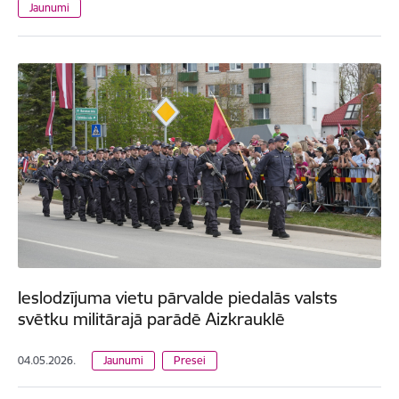
Jaunumi
Ieslodzījuma vietu pārvalde piedalās valsts
svētku militārajā parādē Aizkrauklē
04.05.2026.
Jaunumi
Presei