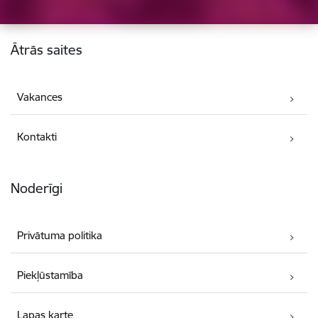
Kājene
Ātrās saites
Vakances
Kontakti
Noderīgi
Privātuma politika
Piekļūstamība
Lapas karte