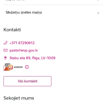
Sīkdatņu izvēles maiņa
Kontakti
+371 67290612
E-pasts:
pasts@ievp.gov.lv
Stabu iela 89, Rīga, LV–1009
Visi kontakti
Sekojiet mums